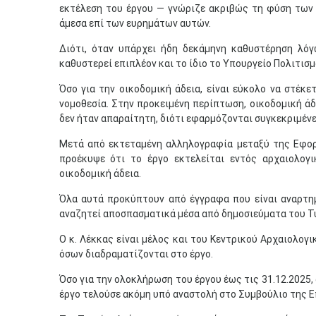
εκτέλεση του έργου — γνώριζε ακριβώς τη φύση των
άμεσα επί των ευρημάτων αυτών.
Διότι, όταν υπάρχει ήδη δεκάμηνη καθυστέρηση λό
καθυστερεί επιπλέον και το ίδιο το Υπουργείο Πολιτισ
Όσο για την οικοδομική άδεια, είναι εύκολο να στέκε
νομοθεσία. Στην προκειμένη περίπτωση, οικοδομική άδ
δεν ήταν απαραίτητη, διότι εφαρμόζονται συγκεκριμένε
Μετά από εκτεταμένη αλληλογραφία μεταξύ της Εφορ
προέκυψε ότι το έργο εκτελείται εντός αρχαιολογι
οικοδομική άδεια.
Όλα αυτά προκύπτουν από έγγραφα που είναι αναρτημέ
αναζητεί αποσπασματικά μέσα από δημοσιεύματα του Τ
Ο κ. Λέκκας είναι μέλος και του Κεντρικού Αρχαιολογ
όσων διαδραματίζονται στο έργο.
Όσο για την ολοκλήρωση του έργου έως τις 31.12.2025,
έργο τελούσε ακόμη υπό αναστολή στο Συμβούλιο της Ε