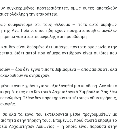
ουν συγκεκριμένες προτεραιότητες, όμως αυτές αποτελούν
ι σε ολόκληρη την επικράτεια.
ανώς συμφωνούμε ότι τους θέλουμε — τότε αυτό ακριβώς
η της Άνω Πόλης, όπου ήδη έχουν πραγματοποιηθεί μεγάλες
λη πρέπει να καταστεί ασφαλής και προσβάσιμη.
, και δεν είναι δεδομένο ότι υπάρχει πάντοτε ομοφωνία στην
τικά, διότι αυτοί που σήμερα αντιδρούν είναι οι ίδιοι που
σιών — άρα δεν έγινε τίποτε βεβιασμένα — αποφάσισε ότι όλα
εξακολουθούν να ανησυχούν.
μένει κανείς χρόνια για να αξιολογηθεί μια υπόθεση. Δεν είστε
εκκρεμότητες στο Κεντρικό Αρχαιολογικό Συμβούλιο. Σας λέω
 εσφαλμένη. Πλέον δεν παρατηρούνται τέτοιες καθυστερήσεις,
ασκαφής.
ύ, σε όλα τα έργα που εκτελούνται μέσω προγραμμάτων με
ραιότητα στην τήρησή τους. Επομένως, πολύ σωστά έπραξε το
ρεία Αρχαιοτήτων Λακωνίας — η οποία είναι παρούσα στην