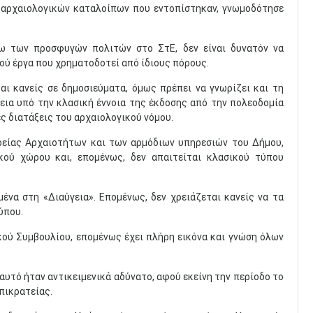
 αρχαιολογικών καταλοίπων που εντοπίστηκαν, γνωμοδότησε
γω των προσφυγών πολιτών στο ΣτΕ, δεν είναι δυνατόν να
μού έργα που χρηματοδοτεί από ίδιους πόρους.
ται κανείς σε δημοσιεύματα, όμως πρέπει να γνωρίζει και τη
εια υπό την κλασική έννοια της έκδοσης από την πολεοδομία
ς διατάξεις του αρχαιολογικού νόμου.
είας Αρχαιοτήτων και των αρμόδιων υπηρεσιών του Δήμου,
κού χώρου και, επομένως, δεν απαιτείται κλασικού τύπου
να στη «Διαύγεια». Επομένως, δεν χρειάζεται κανείς να τα
ύπου.
ικού Συμβουλίου, επομένως έχει πλήρη εικόνα και γνώση όλων
 αυτό ήταν αντικειμενικά αδύνατο, αφού εκείνη την περίοδο το
πικρατείας.