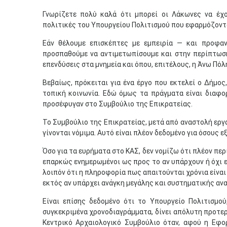
Γνωρίζετε πολύ καλά ότι μπορεί οι Λάκωνες να έχ
πολιτικές του Υπουργείου Πολιτισμού που εφαρμόζοντα
Εάν θέλουμε επισκέπτες με εμπειρία — και προφ
προσπαθούμε να αντιμετωπίσουμε και στην περίπτωσ
επενδύσεις στα μνημεία και όπου, επιτέλους, η Άνω Πό
Βεβαίως, πρόκειται για ένα έργο που εκτελεί ο Δήμος
τοπική κοινωνία. Εδώ όμως τα πράγματα είναι διαφορε
προσέφυγαν στο Συμβούλιο της Επικρατείας.
Το Συμβούλιο της Επικρατείας, μετά από αναστολή εργα
γίνονται νόμιμα. Αυτό είναι πλέον δεδομένο για όσους 
Όσο για τα ευρήματα στο ΚΑΣ, δεν νομίζω ότι πλέον περι
επαρκώς ενημερωμένοι ως προς το αν υπάρχουν ή όχι 
λοιπόν ότι η πληροφορία πως απαιτούνται χρόνια είναι
εκτός αν υπάρχει ανάγκη μεγάλης και συστηματικής αν
Είναι επίσης δεδομένο ότι το Υπουργείο Πολιτισμο
συγκεκριμένα χρονοδιαγράμματα, δίνει απόλυτη προτε
Κεντρικό Αρχαιολογικό Συμβούλιο όταν, αφού η Εφο