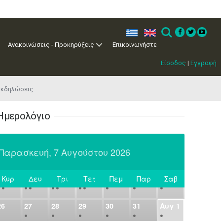
7
8
9
10
11
12
13
•
•
•
•
•
•
•
ελ
en
Search
14
15
16
17
18
19
20
Ανακοινώσεις - Προκηρύξεις
Επικοινωνήστε
•
•
•
•
•
•
•
Είσοδος
|
Εγγραφή
21
22
23
24
25
26
27
•
•
•
•
•
•
•
 Εκδηλώσεις
28
29
30
Ιουλ
2
3
4
•
•
•
•
•
•
•
•
•
•
1
Ημερολόγιο
5
6
7
8
9
10
11
•
•
•
•
•
•
•
•
•
•
•
•
•
•
Παρασκευή, 7 Αυγούστου 2026
12
13
14
15
16
17
18
•
•
•
•
•
•
•
•
•
•
•
•
•
•
19
20
21
22
23
24
25
Κυρ
Δευ
Τρι
Τετ
Πεμ
Παρ
Σαβ
Σήμερα
•
•
•
•
•
•
•
•
•
•
•
26
27
28
29
30
31
Αυγ
1
•
•
•
•
•
•
•