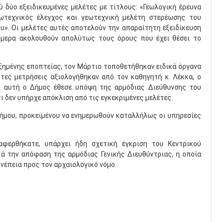
ύ δύο εξειδικευμένες μελέτες με τίτλους: «Γεωλογική έρευνα
ωτεχνικός έλεγχος και γεωτεχνική μελέτη στερέωσης του
». Οι μελέτες αυτές αποτελούν την απαραίτητη εξειδίκευση
σήμερα ακολουθούν απολύτως τους όρους που έχει θέσει το
υξημένης εποπτείας, τον Μάρτιο τοποθετήθηκαν ειδικά όργανα
τες μετρήσεις αξιολογήθηκαν από τον καθηγητή κ. Λέκκα, ο
ση αυτή ο Δήμος έθεσε υπόψη της αρμόδιας Διεύθυνσης του
ι δεν υπήρχε απόκλιση από τις εγκεκριμένες μελέτες.
Δήμου, προκειμένου να ενημερωθούν καταλλήλως οι υπηρεσίες
αφερθήκατε, υπάρχει ήδη σχετική έγκριση του Κεντρικού
ά την απόφαση της αρμόδιας Γενικής Διευθύντριας, η οποία
υνέπεια προς τον αρχαιολογικό νόμο.