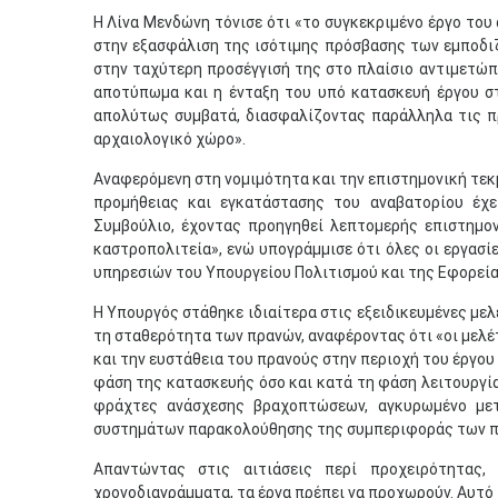
Η Λίνα Μενδώνη τόνισε ότι «το συγκεκριμένο έργο το
στην εξασφάλιση της ισότιμης πρόσβασης των εμποδι
στην ταχύτερη προσέγγισή της στο πλαίσιο αντιμετώπ
αποτύπωμα και η ένταξη του υπό κατασκευή έργου στ
απολύτως συμβατά, διασφαλίζοντας παράλληλα τις π
αρχαιολογικό χώρο».
Αναφερόμενη στη νομιμότητα και την επιστημονική τεκ
προμήθειας και εγκατάστασης του αναβατορίου έχε
Συμβούλιο, έχοντας προηγηθεί λεπτομερής επιστημο
καστροπολιτεία», ενώ υπογράμμισε ότι όλες οι εργασ
υπηρεσιών του Υπουργείου Πολιτισμού και της Εφορεί
Η Υπουργός στάθηκε ιδιαίτερα στις εξειδικευμένες μελ
τη σταθερότητα των πρανών, αναφέροντας ότι «οι μελέ
και την ευστάθεια του πρανούς στην περιοχή του έργου
φάση της κατασκευής όσο και κατά τη φάση λειτουργί
φράχτες ανάσχεσης βραχοπτώσεων, αγκυρωμένο με
συστημάτων παρακολούθησης της συμπεριφοράς των π
Απαντώντας στις αιτιάσεις περί προχειρότητας
χρονοδιαγράμματα, τα έργα πρέπει να προχωρούν. Αυτό 