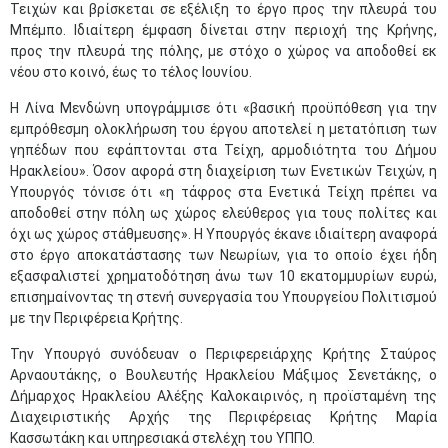
Τειχών και βρίσκεται σε εξέλιξη το έργο προς την πλευρά του
Μπέμπο. Ιδιαίτερη έμφαση δίνεται στην περιοχή της Κρήνης,
προς την πλευρά της πόλης, με στόχο ο χώρος να αποδοθεί εκ
νέου στο κοινό, έως το τέλος Ιουνίου.
Η Λίνα Μενδώνη υπογράμμισε ότι «βασική προϋπόθεση για την
εμπρόθεσμη ολοκλήρωση του έργου αποτελεί η μετατόπιση των
γηπέδων που εφάπτονται στα Τείχη, αρμοδιότητα του Δήμου
Ηρακλείου». Όσον αφορά στη διαχείριση των Ενετικών Τειχών, η
Υπουργός τόνισε ότι «η τάφρος στα Ενετικά Τείχη πρέπει να
αποδοθεί στην πόλη ως χώρος ελεύθερος για τους πολίτες και
όχι ως χώρος στάθμευσης». Η Υπουργός έκανε ιδιαίτερη αναφορά
στο έργο αποκατάστασης των Νεωρίων, για το οποίο έχει ήδη
εξασφαλιστεί χρηματοδότηση άνω των 10 εκατομμυρίων ευρώ,
επισημαίνοντας τη στενή συνεργασία του Υπουργείου Πολιτισμού
με την Περιφέρεια Κρήτης.
Την Υπουργό συνόδευαν ο Περιφερειάρχης Κρήτης Σταύρος
Αρναουτάκης, ο Βουλευτής Ηρακλείου Μάξιμος Σενετάκης, ο
Δήμαρχος Ηρακλείου Αλέξης Καλοκαιρινός, η προϊσταμένη της
Διαχειριστικής Αρχής της Περιφέρειας Κρήτης Μαρία
Κασσωτάκη και υπηρεσιακά στελέχη του ΥΠΠΟ.