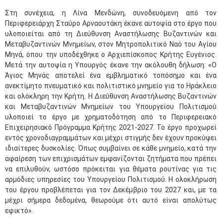
Στη συνέχεια, η Λίνα Μενδώνη, συνοδευόμενη από τον
Περιφερειάρχη Σταύρο Αρναουτάκη έκανε αυτοψία στο έργο που
υλοποιείται από τη Διεύθυνση Αναστήλωσης Βυζαντινών και
Μεταβυζαντινών Μνημείων, στον Μητροπολιτικό Ναό του Αγίου
Μηνά, όπου την υποδέχθηκε ο Αρχιεπίσκοπος Κρήτης Ευγένιος.
Μετά την αυτοψία η Υπουργός έκανε την ακόλουθη δήλωση: «Ο
Άγιος Μηνάς αποτελεί ένα εμβληματικό τοπόσημο και ένα
ανεκτίμητο πνευματικό και πολιτιστικό μνημείο για το Ηράκλειο
και ολόκληρη την Κρήτη. Η Διεύθυνση Αναστήλωσης Βυζαντινών
και Μεταβυζαντινών Μνημείων του Υπουργείου Πολιτισμού
υλοποιεί το έργο με χρηματοδότηση από το Περιφερειακό
Επιχειρησιακό Πρόγραμμα Κρήτης 2021-2027. Το έργο προχωρεί
εντός χρονοδιαγραμμάτων και μέχρι στιγμής δεν έχουν προκύψει
ιδιαίτερες δυσκολίες. Όπως συμβαίνει σε κάθε μνημείο, κατά την
αφαίρεση των επιχρισμάτων εμφανίζονται ζητήματα που πρέπει
να επιλυθούν, ωστόσο πρόκειται για θέματα ρουτίνας για τις
αρμόδιες υπηρεσίες του Υπουργείου Πολιτισμού. Η ολοκλήρωση
του έργου προβλέπεται για τον Δεκέμβριο του 2027 και, με τα
μέχρι σήμερα δεδομένα, θεωρούμε ότι αυτό είναι απολύτως
εφικτό».