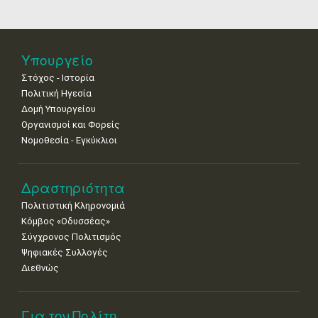
18
19
20
21
22
23
24
•
•
•
•
•
•
•
25
26
27
28
29
30
31
•
•
•
•
•
•
•
Υπουργείο
Στόχος - Ιστορία
Πολιτική Ηγεσία
Δομή Υπουργείου
Οργανισμοί και Φορείς
Νομοθεσία - Εγκύκλιοι
Δραστηριότητα
Πολιτιστική Κληρονομιά
Κόμβος «Οδυσσέας»
Σύγχρονος Πολιτισμός
Ψηφιακές Συλλογές
Διεθνώς
Για τον Πολίτη