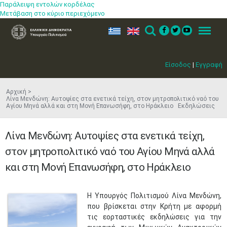
Παράλειψη εντολών κορδέλας
Μετάβαση στο κύριο περιεχόμενο
ελ
en
Search
Menu
Είσοδος
|
Εγγραφή
Αρχική
Λίνα Μενδώνη: Αυτοψίες στα ενετικά τείχη, στον μητροπολιτικό ναό του
Αγίου Μηνά αλλά και στη Μονή Επανωσήφη, στο Ηράκλειο Εκδηλώσεις
Λίνα Μενδώνη: Αυτοψίες στα ενετικά τείχη,
στον μητροπολιτικό ναό του Αγίου Μηνά αλλά
και στη Μονή Επανωσήφη, στο Ηράκλειο
Η Υπουργός Πολιτισμού Λίνα Μενδώνη,
που βρίσκεται στην Κρήτη με αφορμή
τις εορταστικές εκδηλώσεις για την