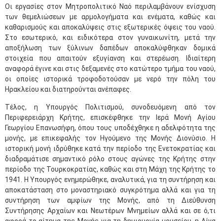
Οι εργασίες στον Μητροπολιτικό Ναό περιλαμβάνουν ενίσχυση
των θεμελιώσεων με αρμολογήματα και ενέματα, καθώς και
καθαρισμούς και αποκαλύψεις στις εξωτερικές όψεις του ναού.
Στο εσωτερικό, και ειδικότερα στον γυναικωνίτη, μετά την
αποξήλωση των ξύλινων δαπέδων αποκαλύφθηκαν δομικά
στοιχεία που απαιτούν εξυγίανση και στερέωση. Ιδιαίτερη
αναφορά έγινε και στις δεξαμενές στο κατώτερο τμήμα του ναού,
οι οποίες ιστορικά τροφοδοτούσαν με νερό την πόλη του
Ηρακλείου και διατηρούνται ανέπαφες.
Τέλος, η Υπουργός Πολιτισμού, συνοδευόμενη από τον
Περιφερειάρχη Κρήτης, επισκέφθηκε την Ιερά Μονή Αγίου
Γεωργίου Επανωσήφη, όπου τους υποδέχθηκε η αδελφότητα της
μονής, με επικεφαλής τον Ηγούμενο της Μονής Διονύσιο. Η
ιστορική μονή ιδρύθηκε κατά την περίοδο της Ενετοκρατίας και
διαδραμάτισε σημαντικό ρόλο στους αγώνες της Κρήτης στην
περίοδο της Τουρκοκρατίας, καθώς και στη Μάχη της Κρήτης το
1941. Η Υπουργός ενημερώθηκε, αναλυτικά, για τη συντήρηση και
αποκατάσταση στο μοναστηριακό συγκρότημα αλλά και για τη
συντήρηση των αμφίων της Μονής, από τη Διεύθυνση
Συντήρησης Αρχαίων και Νεωτέρων Μνημείων αλλά και σε ό,τι