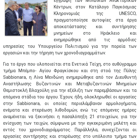
εγγραφή των Μινωικών Ανακτορικών
Κέντρων, στον Κατάλογο Παγκόσμιας
Κληρονομιάς της UNESCO,
πραγματοποίησε αυτοψίες στα έργα
αποκατάστασης και συντήρησης
μνημείων στο Ηράκλειο και
ενημερώθηκε από τις αρμόδιες
υπηρεσίες του Υπουργείου Πολιτισμού για την πορεία των
εργασιών και την τήρηση των χρονοδιαγραμμάτων.
Για το έργο που υλοποιείται στα Ενετικά Τείχη, στο ευθύγραμμο
τμήμα Μπέμπο- Αγίου Φραγκίσκου και στη στοά της Πύλης
Sabbionara, η Λίνα Μενδώνη ενημερώθηκε από τον Διευθυντή
Αναστήλωσης Βυζαντινών και Μεταβυζαντινών Μνημείων
Θεμιστοκλή Βλαχούλη για την εξέλιξη των παρεμβάσεων και τα
επόμενα στάδια του έργου. Έχουν, ήδη, ολοκληρωθεί οι εργασίες
στην Sabbionara, οι οποίες περιελάμβαναν αρμολογήματα,
ενέματα και στερέωση λιθοδομών, ενώ τις επόμενες ημέρες
αναμένεται να ξεκινήσει η πασαλόπηξη 21 στοιχείων, για την
ενίσχυση των τειχών, σύμφωνα με την εγκεκριμένη μελέτη και
εντός του χρονοδιαγράμματος. Παράλληλα, συνεχίζονται οι
εργασίες συντήρησης και στερέωσης στο υπόλοιπο τμήμα των