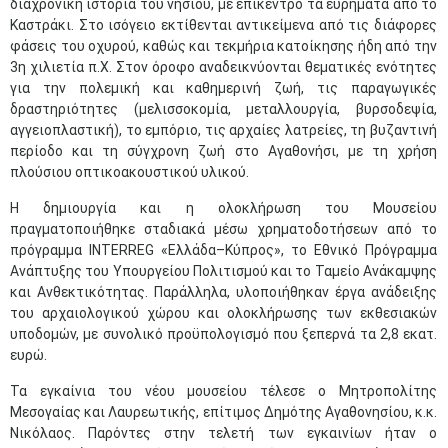
διαχρονική ιστορία του νησιού, με επίκεντρο τα ευρήματα από το
Καστράκι. Στο ισόγειο εκτίθενται αντικείμενα από τις διάφορες
φάσεις του οχυρού, καθώς και τεκμήρια κατοίκησης ήδη από την
3η χιλιετία π.Χ. Στον όροφο αναδεικνύονται θεματικές ενότητες
για την πολεμική και καθημερινή ζωή, τις παραγωγικές
δραστηριότητες (μελισσοκομία, μεταλλουργία, βυρσοδεψία,
αγγειοπλαστική), το εμπόριο, τις αρχαίες λατρείες, τη βυζαντινή
περίοδο και τη σύγχρονη ζωή στο Αγαθονήσι, με τη χρήση
πλούσιου οπτικοακουστικού υλικού.
Η δημιουργία και η ολοκλήρωση του Μουσείου
πραγματοποιήθηκε σταδιακά μέσω χρηματοδοτήσεων από το
πρόγραμμα INTERREG «Ελλάδα–Κύπρος», το Εθνικό Πρόγραμμα
Ανάπτυξης του Υπουργείου Πολιτισμού και το Ταμείο Ανάκαμψης
και Ανθεκτικότητας. Παράλληλα, υλοποιήθηκαν έργα ανάδειξης
του αρχαιολογικού χώρου και ολοκλήρωσης των εκθεσιακών
υποδομών, με συνολικό προϋπολογισμό που ξεπερνά τα 2,8 εκατ.
ευρώ.
Τα εγκαίνια του νέου μουσείου τέλεσε ο Μητροπολίτης
Μεσογαίας και Λαυρεωτικής, επίτιμος Δημότης Αγαθονησίου, κ.κ.
Νικόλαος. Παρόντες στην τελετή των εγκαινίων ήταν ο