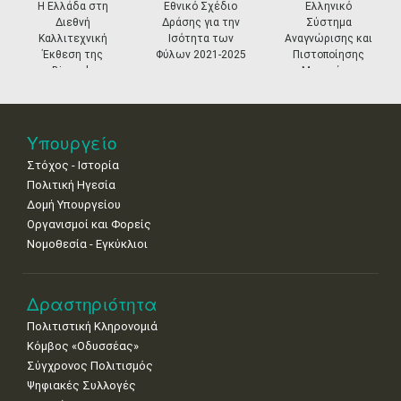
prev
ne
Η Ελλάδα στη
Εθνικό Σχέδιο
Ελληνικό
Εντ
18
19
20
21
22
23
24
Διεθνή
Δράσης για την
Σύστημα
στο
•
•
•
•
•
•
•
Καλλιτεχνική
Ισότητα των
Αναγνώρισης και
Έκθεση της
Φύλων 2021-2025
Πιστοποίησης
25
26
27
28
29
30
31
Biennale
Μουσείων
•
•
•
•
•
•
•
Βενετίας
Νοε
1
2
3
4
5
6
7
•
•
•
•
•
•
•
Υπουργείο
Στόχος - Ιστορία
8
9
10
11
12
13
14
•
•
•
•
•
•
•
Πολιτική Ηγεσία
Δομή Υπουργείου
15
16
17
18
19
20
21
Οργανισμοί και Φορείς
•
•
•
•
•
•
•
Νομοθεσία - Εγκύκλιοι
22
23
24
25
26
27
28
•
•
•
•
•
•
•
Δραστηριότητα
29
30
Πολιτιστική Κληρονομιά
•
•
Κόμβος «Οδυσσέας»
Σύγχρονος Πολιτισμός
Ψηφιακές Συλλογές