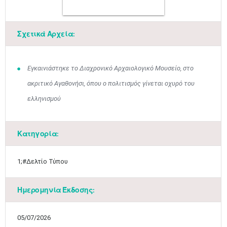
Σχετικά Αρχεία:
Εγκαινιάστηκε το Διαχρονικό Αρχαιολογικό Μουσείο, στο
ακριτικό Αγαθονήσι, όπου ο πολιτισμός γίνεται οχυρό του
ελληνισμού
Ιουν
1
2
3
4
5
6
•
•
•
•
•
•
Κατηγορία:
7
8
9
10
11
12
13
•
•
•
•
•
•
•
1;#Δελτίο Τύπου
14
15
16
17
18
19
20
•
•
•
•
•
•
•
Ημερομηνία Έκδοσης:
21
22
23
24
25
26
27
•
•
•
•
•
•
•
05/07/2026