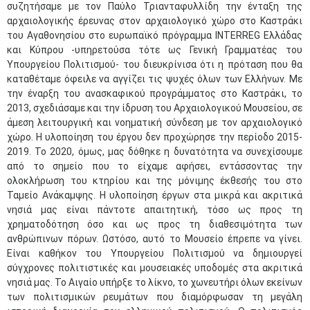
συζητήσαμε με τον Παύλο Τριανταφυλλίδη την ένταξη της
αρχαιολογικής έρευνας στον αρχαιολογικό χώρο στο Καστράκι
του Αγαθονησίου στο ευρωπαϊκό πρόγραμμα INTERREG Ελλάδας
και Κύπρου -υπηρετούσα τότε ως Γενική Γραμματέας του
Υπουργείου Πολιτισμού- του διευκρίνισα ότι η πρόταση που θα
καταθέταμε όφειλε να αγγίζει τις ψυχές όλων των Ελλήνων. Με
την έναρξη του ανασκαφικού προγράμματος στο Καστράκι, το
2013, σχεδιάσαμε και την ίδρυση του Αρχαιολογικού Μουσείου, σε
άμεση λειτουργική και νοηματική σύνδεση με τον αρχαιολογικό
χώρο. Η υλοποίηση του έργου δεν προχώρησε την περίοδο 2015-
2019. Το 2020, όμως, μας δόθηκε η δυνατότητα να συνεχίσουμε
από το σημείο που το είχαμε αφήσει, εντάσσοντας την
ολοκλήρωση του κτηρίου και της μόνιμης έκθεσής του στο
Ταμείο Ανάκαμψης. Η υλοποίηση έργων στα μικρά και ακριτικά
νησιά μας είναι πάντοτε απαιτητική, τόσο ως προς τη
χρηματοδότηση όσο και ως προς τη διαθεσιμότητα των
ανθρώπινων πόρων. Ωστόσο, αυτό το Μουσείο έπρεπε να γίνει.
Είναι καθήκον του Υπουργείου Πολιτισμού να δημιουργεί
σύγχρονες πολιτιστικές και μουσειακές υποδομές στα ακριτικά
νησιά μας. Το Αιγαίο υπήρξε το λίκνο, το χωνευτήρι όλων εκείνων
των πολιτισμικών ρευμάτων που διαμόρφωσαν τη μεγάλη