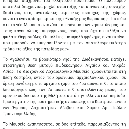
ιστορική διαχρονία του ελληνικού πολιτισμού. Ο πολιτισμός
αποτελεί διαχρονικά μοχλό ανάπτυξης και κοινωνικής συνοχής.
Ιδιαίτερα, στις ανατολικές ακριτικές περιοχές της χώρας,
συνιστά έναν κρίσιμο κρίκο της εθνικής μας θωράκισης. Πιστεύω
ότι το νέο Μουσείο ενισχύει το φρόνημα των νησιωτών μας και
τους κάνει όλους υπερήφανους, εσάς που έχετε επιλέξει να
φυλάτε Θερμοπύλες. Οι πολίτες, με υψηλό φρόνημα, είναι εκείνοι
που μπορούν να υπερασπίζονται με τον αποτελεσματικότερο
τρόπο τις αξίες της πατρίδας μας».
Το Αγαθονήσι, το βορειότερο νησί της Δωδεκανήσου, κατέχει
στρατηγική θέση μεταξύ Δωδεκανήσου, Αιγαίου και Μικράς
Ασίας. Το Διαχρονικό Αρχαιολογικό Μουσείο χωροθετείται στη
θέση Καστράκι, εντός του ομώνυμου αρχαιολογικού χώρου, σε
άμεση σύνδεση με το αρχαίο οχυρό του 4ου αιώνα π.Χ., το οποίο
λειτούργησε έως τον 2ο αιώνα π.Χ. αποτελώντας μέρος του
αμυντικού δικτύου της Μιλήτου, κατά την ελληνιστική περίοδο.
Πρωτεργάτης της συστηματικής ανασκαφής στο Καστράκι είναι ο
νυν Έφορος Αρχαιοτήτων Λέσβου και Σάμου Δρ. Παύλος
Τριανταφυλλίδης.
Το Μουσείο αναπτύσσεται σε δύο επίπεδα, παρουσιάζοντας τη