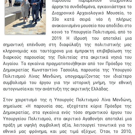
παρουσία παραμένουν διαχρονικά
άρρηκτα συνδεδεμένα, εγκαινιάστηκε το
Διαχρονικό Αρχαιολογικό Μουσείο, το
33ο κατά σειρά νέο ή πλήρως
ανακαινισμένο μουσείο που αποδίδει στο
κοινό το Υπουργείο Πολιτισμού, από το
2019. Η ίδρυσή του αποτελεί μια
σημαντική επένδυση στη διαφύλαξη της πολιτιστικής μας
κληρονομιάς και ταυτόχρονα μια έμπρακτη επιβεβαίωση της
διαρκούς παρουσίας της Πολιτείας στα ακριτικά νησιά του
Αιγαίου. Τα εγκαίνια πραγματοποιήθηκαν από τον Πρόεδρο της
Δημοκρατίας Κωνσταντίνο Τασούλα, παρουσία της Υπουργού
Πολιτισμού Λίνας Μενδώνη, υπογραμμίζοντας τον ιδιαίτερο
συμβολισμό του έργου για την ιστορική μνήμη, την εθνική
αυτογνωσία και την ανάπτυξη της ακριτικής Ελλάδας.
Στον χαιρετισμό της η Υπουργός Πολιτισμού Λίνα Μενδώνη,
σημείωσε: «Η παρουσία σας, εξοχότατε κύριε Πρόεδρε της
Δημοκρατίας, στα εγκαίνια ενός τόσο σημαντικού έργου του
Υπουργείου Πολιτισμού, στο ακριτικό Αγαθονήσι αποτελεί μια
πράξη με υψηλή συμβολική αξία, λειτουργεί τονωτικά για το
εθνικό μας φρόνημα, και μας τιμά εξόχως. Όταν, το 2010,