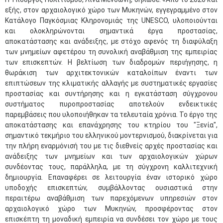
εξής, στον αρχαιολογικό χώρο των Μυκηνών, εγγεγραμμένο στον
Κατάλογο Παγκόσμιας Κληρονομιάς της UNESCO, υλοποιούνται
και ολοκληρώνονται σημαντικά έργα προστασίας,
αποκατάστασης και ανάδειξης, με στόχο αφενός τη διαφύλαξη
των μνημείων αφετέρου τη συνολική αναβάθμιση της εμπειρίας
των επισκεπτών. Η βελτίωση των διαδρομών περιήγησης, η
θωράκιση των αρχιτεκτονικών καταλοίπων έναντι των
επιπτώσεων της κλιματικής αλλαγής με συστηματικές εργασίες
προστασίας και συντήρησης και η εγκατάσταση σύγχρονου
συστήματος πυροπροστασίας αποτελούν ενδεικτικές
παρεμβάσεις που υλοποιήθηκαν τα τελευταία χρόνια. Το έργο της
αποκατάστασης και επανάχρησης του κτηρίου του "Ξενία",
σημαντικό τεκμήριο του ελληνικού μοντερνισμού, διακρίνεται για
την πλήρη εναρμόνισή του με τις διεθνείς αρχές προστασίας και
ανάδειξης των μνημείων και των αρχαιολογικών χώρων
συνδέοντας τους, παράλληλα, με τη σύγχρονη καλλιτεχνική
δημιουργία. Επαναφέρει σε λειτουργία έναν ιστορικό χώρο
υποδοχής επισκεπτών, συμβάλλοντας ουσιαστικά στην
περαιτέρω αναβάθμιση των παρεχόμενων υπηρεσιών στον
αρχαιολογικό χώρο των Μυκηνών, προσφέροντας στον
επισκέπτη τη μοναδική εμπειρία να συνδέσει τον χώρο με τους