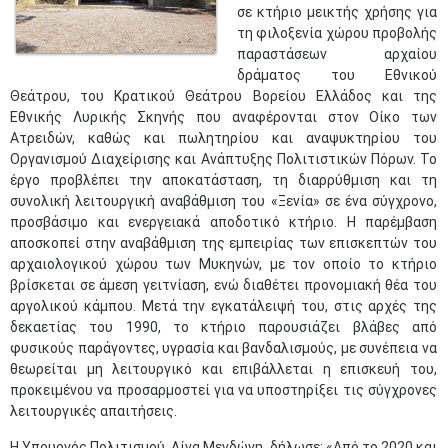
σε κτήριο μεικτής χρήσης για
τη φιλοξενία χώρου προβολής
παραστάσεων αρχαίου
δράματος του Εθνικού
Θεάτρου, του Κρατικού Θεάτρου Βορείου Ελλάδος και της
Εθνικής Λυρικής Σκηνής που αναφέρονται στον Οίκο των
Ατρειδών, καθώς και πωλητηρίου και αναψυκτηρίου του
Οργανισμού Διαχείρισης και Ανάπτυξης Πολιτιστικών Πόρων. Το
έργο προβλέπει την αποκατάσταση, τη διαρρύθμιση και τη
συνολική λειτουργική αναβάθμιση του «Ξενία» σε ένα σύγχρονο,
προσβάσιμο και ενεργειακά αποδοτικό κτήριο. Η παρέμβαση
αποσκοπεί στην αναβάθμιση της εμπειρίας των επισκεπτών του
αρχαιολογικού χώρου των Μυκηνών, με τον οποίο το κτήριο
βρίσκεται σε άμεση γειτνίαση, ενώ διαθέτει προνομιακή θέα του
αργολικού κάμπου. Μετά την εγκατάλειψή του, στις αρχές της
δεκαετίας του 1990, το κτήριο παρουσιάζει βλάβες από
φυσικούς παράγοντες, υγρασία και βανδαλισμούς, με συνέπεια να
θεωρείται μη λειτουργικό και επιβάλλεται η επισκευή του,
προκειμένου να προσαρμοστεί για να υποστηρίξει τις σύγχρονες
λειτουργικές απαιτήσεις.
Η Υπουργός Πολιτισμού, Λίνα Μενδώνη, δήλωσε: «Από το 2020 και