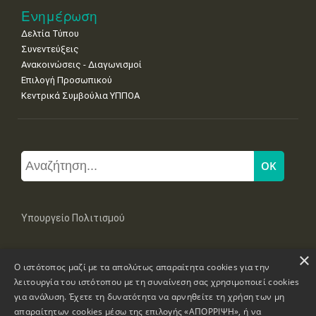
Ενημέρωση
Δελτία Τύπου
Συνεντεύξεις
Ανακοινώσεις - Διαγωνισμοί
Επιλογή Προσωπικού
Κεντρικά Συμβούλια ΥΠΠΟΑ
Υπουργείο Πολιτισμού
×
Μπουμπουλίνας 20-22, 106 82 Αθήνα
Ο ιστότοπος μαζί με τα απολύτως απαραίτητα cookies για την
Τηλ: +30 2131322100, 2131322421
mail: grplk@culture.gr
λειτουργία του ιστότοπου με τη συναίνεση σας χρησιμοποιεί cookies
για ανάλυση. Έχετε τη δυνατότητα να αρνηθείτε τη χρήση των μη
απαραίτητων cookies μέσω της επιλογής «ΑΠΟΡΡΙΨΗ», ή να