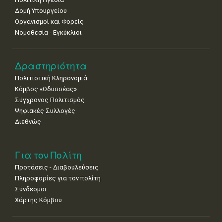
•
•
•
•
•
•
•
Δομή Υπουργείου
15
16
17
18
19
20
21
Οργανισμοί και Φορείς
•
•
•
•
•
•
•
Νομοθεσία - Εγκύκλιοι
22
23
24
25
26
27
28
•
•
•
•
•
•
•
Δραστηριότητα
29
30
Πολιτιστική Κληρονομιά
•
•
Κόμβος «Οδυσσέας»
Σύγχρονος Πολιτισμός
Ψηφιακές Συλλογές
Διεθνώς
Για τον Πολίτη
Προτάσεις - Διαβουλεύσεις
Πληροφορίες για τον πολίτη
Σύνδεσμοι
Χάρτης Κόμβου