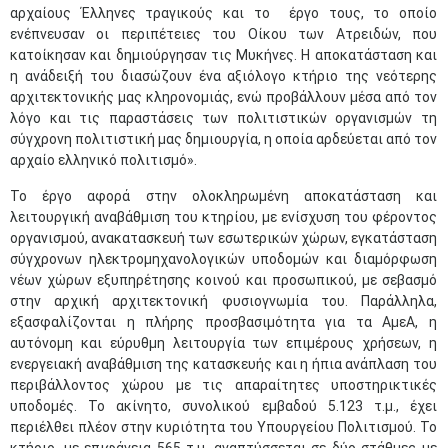
αρχαίους Έλληνες τραγικούς και το έργο τους, το οποίο
ενέπνευσαν οι περιπέτειες του Οίκου των Ατρειδών, που
κατοίκησαν και δημιούργησαν τις Μυκήνες. Η αποκατάσταση και
η ανάδειξή του διασώζουν ένα αξιόλογο κτήριο της νεότερης
αρχιτεκτονικής μας κληρονομιάς, ενώ προβάλλουν μέσα από τον
λόγο και τις παραστάσεις των πολιτιστικών οργανισμών τη
σύγχρονη πολιτιστική μας δημιουργία, η οποία αρδεύεται από τον
αρχαίο ελληνικό πολιτισμό».
Το έργο αφορά στην ολοκληρωμένη αποκατάσταση και
λειτουργική αναβάθμιση του κτηρίου, με ενίσχυση του φέροντος
οργανισμού, ανακατασκευή των εσωτερικών χώρων, εγκατάσταση
σύγχρονων ηλεκτρομηχανολογικών υποδομών και διαμόρφωση
νέων χώρων εξυπηρέτησης κοινού και προσωπικού, με σεβασμό
στην αρχική αρχιτεκτονική φυσιογνωμία του. Παράλληλα,
εξασφαλίζονται η πλήρης προσβασιμότητα για τα ΑμεΑ, η
αυτόνομη και εύρυθμη λειτουργία των επιμέρους χρήσεων, η
ενεργειακή αναβάθμιση της κατασκευής και η ήπια ανάπλαση του
περιβάλλοντος χώρου με τις απαραίτητες υποστηρικτικές
υποδομές. Το ακίνητο, συνολικού εμβαδού 5.123 τ.μ., έχει
περιέλθει πλέον στην κυριότητα του Υπουργείου Πολιτισμού. Το