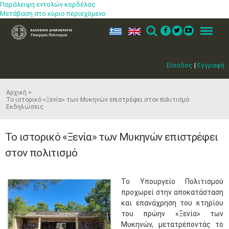
Παράλειψη εντολών κορδέλας
Μετάβαση στο κύριο περιεχόμενο
ελ
en
Search
Menu
Είσοδος
|
Εγγραφή
Αρχική
Το ιστορικό «Ξενία» των Μυκηνών επιστρέφει στον πολιτισμό
Εκδηλώσεις
Το ιστορικό «Ξενία» των Μυκηνών επιστρέφει
στον πολιτισμό
Το Υπουργείο Πολιτισμού
προχωρεί στην αποκατάσταση
και επανάχρηση του κτηρίου
του πρώην «Ξενία» των
Μυκηνών, μετατρέποντάς το