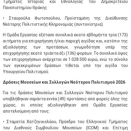
Τμήματος Ιστορίας και Εθνολογίας του Δημοκρίτειου
Πανεπιστημίου Θράκης
• Σταυρούλα Φωτοπούλου, Προϊσταμένη της Διεύθυνσης
Νεότερης Πολιτιστικής Κληρονομιάς (συντονίστρια)
Η Ομάδα Εργασίας εξέτασε συνολικά εκατό εβδομήντα τρία (173)
αιτήματα για επιχορήγηση ή/και παροχή αιγίδας και, κατόπιν της
αξιολόγησης των προτάσεων, γνωμοδότησε υπέρ της
επιχορήγησης εκατό τριάντα έξι (136) φορέων. Το συνολικό ύψος
των επιχορηγήσεων ανέρχεται σε 1.028.500 ευρώ, ενώ το σύνολο
των εγκεκριμένων δράσεων τίθεται υπό την αιγίδα του
Υπουργείου Πολιτισμού.
Δράσεις Μουσείων και Συλλογών Νεότερου Πολιτισμού 2026
Για τις δράσεις Μουσείων και Συλλογών Νεότερου Πολιτισμού
υποβλήθηκαν σαράντα εννέα (49) προτάσεις από φορείς όλης της
χώρας, οι οποίες αξιολογήθηκαν από Ομάδα Εργασίας
αποτελούμενη από τους:
• Σταματία Χατζηνικολάου, Πρόεδρο του Ελληνικού Τμήματος
του Διεθνούς Συμβουλίου Μουσείων (ICOM) και Επίτιμη