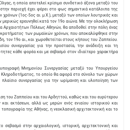
Όλγας, η οποία αποτελεί κρίσιμο συνδετικό άξονα μεταξύ του
 στην περιοχή έχει φέρει στο φως σημαντικά κατάλοιπα της
ν χρόνων (1ος-5ος αι. μ.Χ.), μεταξύ των οποίων λουτρικές και
αν μερικώς ερευνηθεί κατά τον 19ο αιώνα. Με την ολοκλήρωση
ία Αρχαιοτήτων Πόλεως Αθηνών, θα αποδοθεί στην πόλη ένας
υγκροτήματος των ρωμαϊκών χρόνων, που αποκαλύφθηκε στην
η, τον 19ο αι., και χωροθετείται στους κήπους του Ζαππείου.
σίου συνεργασίας για την προστασία, την ανάδειξη και τη
τητες κάθε φορέα και με σεβασμό στον ιδιαίτερο χαρακτήρα
 υπογραφή Μνημονίου Συνεργασίας μεταξύ του Υπουργείου
υ Κληροδοτήματος, το οποίο θα αφορά στο σύνολο των χώρων
 πλαίσιο συνεργασίας για την ωρίμανση και υλοποίηση των
ιση του Ζαππείου και του Αρδηττού, καθώς και του ευρύτερου
και εκτάσεων, αλλά ως μερών ενός ενιαίου ιστορικού και
 τοπογραφία της Αθήνας, η νεοκλασική αρχιτεκτονική και το
ο σεβασμό στην αρχαιολογική, ιστορική, αρχιτεκτονική και