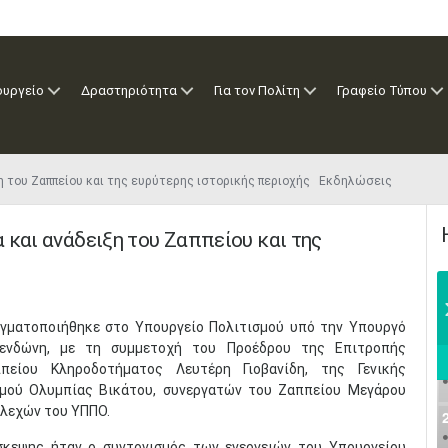
ουργείο
Δραστηριότητα
Για τον Πολίτη
Γραφείο Τύπου
η του Ζαππείου και της ευρύτερης ιστορικής περιοχής Εκδηλώσεις
 και ανάδειξη του Ζαππείου και της
γματοποιήθηκε στο Υπουργείο Πολιτισμού υπό την Υπουργό
Μενδώνη, με τη συμμετοχή του Προέδρου της Επιτροπής
πείου Κληροδοτήματος Λευτέρη Γιοβανίδη, της Γενικής
σμού Ολυμπίας Βικάτου, συνεργατών του Ζαππείου Μεγάρου
ελεχών του ΥΠΠΟ.
σκεψης ήταν ο συντονισμός των ενεργειών του Υπουργείου