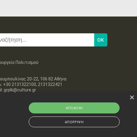
ουργείο Πολιτισμού
ουμπουλίνας 20-22, 106 82 Αθήνα
λ: +30 2131322100, 2131322421
l: grplk@culture.gr
×
ΑΠΟΔΟΧΉ
ΑΠΌΡΡΙΨΗ