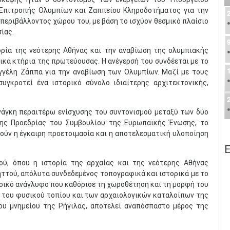
 Επιτροπής Ολυμπίων και Ζαππείου Κληροδοτήματος για την
περιβάλλοντος χώρου του, με βάση το ισχύον θεσμικό πλαίσιο
σίας.
ορία της νεότερης Αθήνας και την αναβίωση της ολυμπιακής
ικά κτήρια της πρωτεύουσας. Η ανέγερσή του συνδέεται με το
γγέλη Ζάππα για την αναβίωση των Ολυμπίων. Μαζί με τους
υγκροτεί ένα ιστορικό σύνολο ιδιαίτερης αρχιτεκτονικής,
νάγκη περαιτέρω ενίσχυσης του συντονισμού μεταξύ των δύο
της Προεδρίας του Συμβουλίου της Ευρωπαϊκής Ένωσης, το
ούν η έγκαιρη προετοιμασία και η αποτελεσματική υλοποίηση
Ε
ύ, όπου η ιστορία της αρχαίας και της νεότερης Αθήνας
ηττού, απόλυτα συνδεδεμένος τοπογραφικά και ιστορικά με το
υσικό ανάγλυφο που καθόρισε τη χωροθέτηση και τη μορφή του
α του φυσικού τοπίου και των αρχαιολογικών καταλοίπων της
ου μνημείου της Ρήγιλας, αποτελεί αναπόσπαστο μέρος της