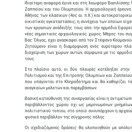
Ιδιαίτερη αναφορά έγινε και στη λεωφόρο Βασιλίσσης 
Ζαππείου και του Ολυμπιείου. Η αρχαιολογική έρευνα
Αθήνας των κλασικών (4ος αι. π.Χ.) και αυτοκρατορικώ
οικιστικές εγκαταστάσεις, η συνέχεια των οποίων είχ
των εργασιών ανάδειξής τους από την αρμόδια Εφορε
νέος σημαντικός αρχαιολογικός χώρος. Μέρος του σ
Βας. Όλγας, έχει ανασκαφεί από τον Στέφανο Κουμανούδ
Ζητούμενο είναι η διαμόρφωση ενός ευρύτερου πλαι
διαχείριση των χώρων αυτών, σύμφωνα με τις αρμοδιό
τους.
Στο πλαίσιο αυτό, οι δύο πλευρές κατέληξαν στην
Πολιτισμού και της Επιτροπής Ολυμπίων και Ζαππείο
που υπάγονται στο Κληροδότημα και θα καθορίζει το
αναγκαίων μελετών και παρεμβάσεων.
Βασική κατεύθυνση της συνεργασίας είναι η αντιμετώπ
περιβάλλοντος χώρου όχι ως μεμονωμένων μνημείων 
πολιτιστικού τοπίου, στο οποίο συνυπάρχουν η αρχαία
φυσικό περιβάλλον της σύγχρονης πόλης.
Οι σχεδιαζόμενες δράσεις θα υλοποιηθούν με απόλυτ