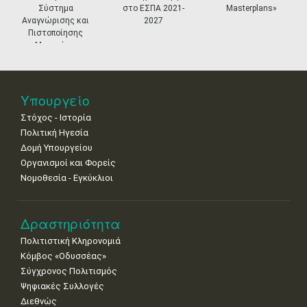
Σύστημα
στο ΕΣΠΑ 2021-
Masterplans»
11
12
13
14
15
16
17
Αναγνώρισης και
2027
•
•
•
•
•
•
•
Πιστοποίησης
Μουσείων
18
19
20
21
22
23
24
•
•
•
•
•
•
•
25
26
27
28
29
30
31
Υπουργείο
•
•
•
•
•
•
•
Στόχος - Ιστορία
Πολιτική Ηγεσία
Δομή Υπουργείου
Οργανισμοί και Φορείς
Νομοθεσία - Εγκύκλιοι
Δραστηριότητα
Πολιτιστική Κληρονομιά
Κόμβος «Οδυσσέας»
Σύγχρονος Πολιτισμός
Ψηφιακές Συλλογές
Διεθνώς