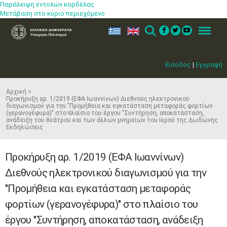
Παράλειψη εντολών κορδέλας
Μετάβαση στο κύριο περιεχόμενο
ελ
en
Search
Menu
Είσοδος
|
Εγγραφή
Αρχική
Προκήρυξη αρ. 1/2019 (ΕΦΑ Ιωαννίνων) Διεθνούς ηλεκτρονικού
διαγωνισμού για την "Προμήθεια και εγκατάσταση μεταφοράς φορτίων
(γερανογέφυρα)" στο πλαίσιο του έργου "Συντήρηση, αποκατάσταση,
ανάδειξη του θεάτρου και των άλλων μνημείων του Ιερού της Δωδώνης
Εκδηλώσεις
Προκήρυξη αρ. 1/2019 (ΕΦΑ Ιωαννίνων)
Διεθνούς ηλεκτρονικού διαγωνισμού για την
"Προμήθεια και εγκατάσταση μεταφοράς
φορτίων (γερανογέφυρα)" στο πλαίσιο του
έργου "Συντήρηση, αποκατάσταση, ανάδειξη