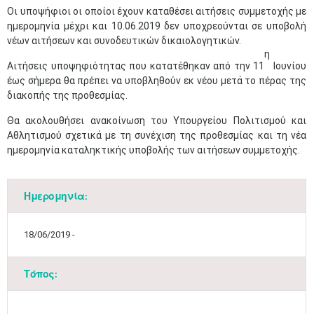
Οι υποψήφιοι οι οποίοι έχουν καταθέσει αιτήσεις συμμετοχής με
ημερομηνία μέχρι και 10.06.2019 δεν υποχρεούνται σε υποβολή
νέων αιτήσεων και συνοδευτικών δικαιολογητικών.
η
Αιτήσεις υποψηφιότητας που κατατέθηκαν από την 11
Ιουνίου
έως σήμερα θα πρέπει να υποβληθούν εκ νέου μετά το πέρας της
διακοπής της προθεσμίας.
Θα ακολουθήσει ανακοίνωση του Υπουργείου Πολιτισμού και
Αθλητισμού σχετικά με τη συνέχιση της προθεσμίας και τη νέα
ημερομηνία καταληκτικής υποβολής των αιτήσεων συμμετοχής.
Ημερομηνία:
Μαϊ
1
2
•
•
18/06/2019 -
3
4
5
6
7
8
9
•
•
•
•
•
•
•
Τόπος:
10
11
12
13
14
15
16
•
•
•
•
•
•
•