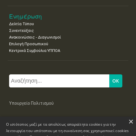
Ενημέρωση
Δελτία Τύπου
Συνεντεύξεις
Ανακοινώσεις - Διαγωνισμοί
Επιλογή Προσωπικού
Κεντρικά Συμβούλια ΥΠΠΟΑ
Υπουργείο Πολιτισμού
×
Μπουμπουλίνας 20-22, 106 82 Αθήνα
Ο ιστότοπος μαζί με τα απολύτως απαραίτητα cookies για την
Τηλ: +30 2131322100, 2131322421
mail: grplk@culture.gr
λειτουργία του ιστότοπου με τη συναίνεση σας χρησιμοποιεί cookies