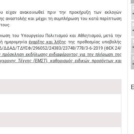
ου είχαν ανακοινωθεί πριν την προκήρυξη των εκλογών
της αναστολής και μέχρι τη συμπλήρωση του κατά περίπτωση
τους.
νωση του Υπουργείου Πολιτισμού και Αθλητισμού, μετά την
βή ημερομηνία
έναρξης και λήξης
της προθεσμίας υποβολής
ΥΗΔ/ΔΔΑΔ/TΔΥΕΦ/296052/24383/23748/778/3-6-2019 (ΦΕΚ 24/
ς π
ρόσκληση εκδήλωσης ενδιαφέροντος για την πλήρωση της
ύγχρονης Τέχνης (ΕΜΣΤ), καθορισμός ειδικών προσόντων και
Ε