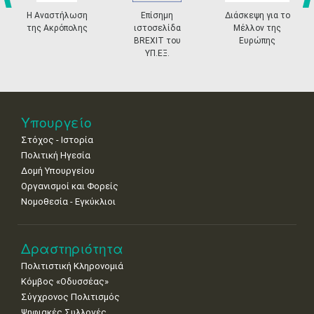
•
•
•
•
•
•
•
prev
ne
Η Αναστήλωση
Επίσημη
Διάσκεψη για το
της Ακρόπολης
ιστοσελίδα
Μέλλον της
11
12
13
14
15
16
17
BREXIT του
Ευρώπης
•
•
•
•
•
•
•
ΥΠ.ΕΞ.
18
19
20
21
22
23
24
•
•
•
•
•
•
•
25
26
27
28
29
30
31
Υπουργείο
•
•
•
•
•
•
•
Στόχος - Ιστορία
Πολιτική Ηγεσία
Δομή Υπουργείου
Οργανισμοί και Φορείς
Νομοθεσία - Εγκύκλιοι
Δραστηριότητα
Πολιτιστική Κληρονομιά
Κόμβος «Οδυσσέας»
Σύγχρονος Πολιτισμός
Ψηφιακές Συλλογές