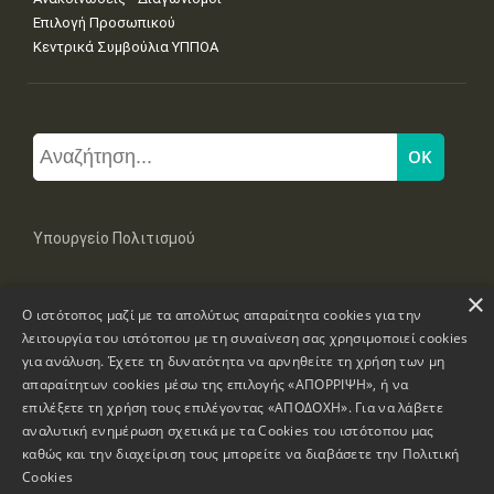
Επιλογή Προσωπικού
Κεντρικά Συμβούλια ΥΠΠΟΑ
Υπουργείο Πολιτισμού
×
Μπουμπουλίνας 20-22, 106 82 Αθήνα
Ο ιστότοπος μαζί με τα απολύτως απαραίτητα cookies για την
Τηλ: +30 2131322100, 2131322421
mail: grplk@culture.gr
λειτουργία του ιστότοπου με τη συναίνεση σας χρησιμοποιεί cookies
για ανάλυση. Έχετε τη δυνατότητα να αρνηθείτε τη χρήση των μη
απαραίτητων cookies μέσω της επιλογής «ΑΠΟΡΡΙΨΗ», ή να
επιλέξετε τη χρήση τους επιλέγοντας «ΑΠΟΔΟΧΗ». Για να λάβετε
αναλυτική ενημέρωση σχετικά με τα Cookies του ιστότοπου μας
καθώς και την διαχείριση τους μπορείτε να διαβάσετε την
Πολιτική
Πνευματικά Δικαιώματα © 1995-2026 Υπουργείο Πολιτισμού
Cookies