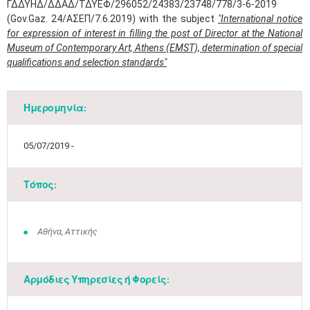
ΓΔΔΥΗΔ/ΔΔΑΔ/ΤΔΥΕΦ/296052/24383/23748/778/3-6-2019
(Gov.Gaz. 24/ΑΣΕΠ/7.6.2019) with the subject
"International notice
for expression of interest in filling the post of Director at the National
Museum of Contemporary Art, Athens (EMST), determination of special
qualifications and selection standards"
Ημερομηνία:
Μαϊ
1
2
•
•
05/07/2019 -
3
4
5
6
7
8
9
•
•
•
•
•
•
•
Τόπος:
10
11
12
13
14
15
16
•
•
•
•
•
•
•
Αθήνα, Αττικής
17
18
19
20
21
22
23
•
•
•
•
•
•
•
•
•
•
•
•
•
Αρμόδιες Υπηρεσίες ή Φορείς:
24
25
26
27
28
29
30
•
•
•
•
•
•
•