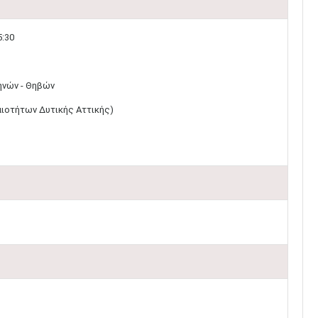
5:30
νών - Θηβών​
αιοτήτων Δυτικής Αττικής)