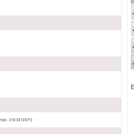
Ε
: 210 3213571)​​​​​
​