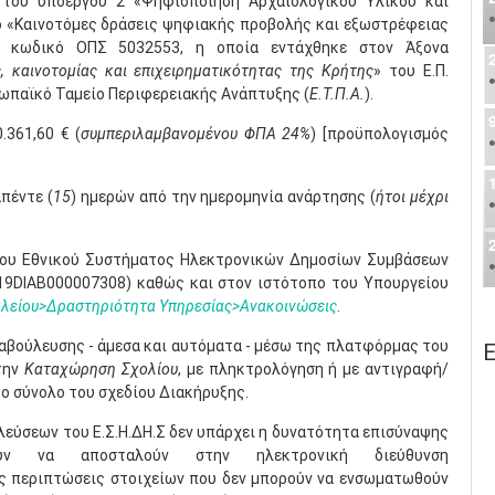
του υποέργου 2 «Ψηφιοποίηση Αρχαιολογικού Υλικού και
 «Καινοτόμες δράσεις ψηφιακής προβολής και εξωστρέφειας
ε κωδικό ΟΠΣ 5032553, η οποία εντάχθηκε στον Άξονα
, καινοτομίας και επιχειρηματικότητας της Κρήτης
» του Ε.Π.
ρωπαϊκό Ταμείο Περιφερειακής Ανάπτυξης (
Ε.Τ.Π.Α.
).
.361,60 € (
συμπεριλαμβανομένου ΦΠΑ 24%
) [προϋπολογισμός
πέντε (
15
) ημερών από την ημερομηνία ανάρτησης (
ήτοι μέχρι
του Εθνικού Συστήματος Ηλεκτρονικών Δημοσίων Συμβάσεων
IAB000007308) καθώς και στον ιστότοπο του Υπουργείου
λείου>Δραστηριότητα Υπηρεσίας>Ανακοινώσεις
.
ιαβούλευσης - άμεσα και αυτόματα - μέσω της πλατφόρμας του
Ε
στην
Καταχώρηση Σχολίου
, με πληκτρολόγηση ή με αντιγραφή/
το σύνολο του σχεδίου Διακήρυξης.
λεύσεων του Ε.Σ.Η.ΔΗ.Σ δεν υπάρχει η δυνατότητα επισύναψης
ύν να αποσταλούν στην ηλεκτρονική διεύθυνση
κές περιπτώσεις στοιχείων που δεν μπορούν να ενσωματωθούν