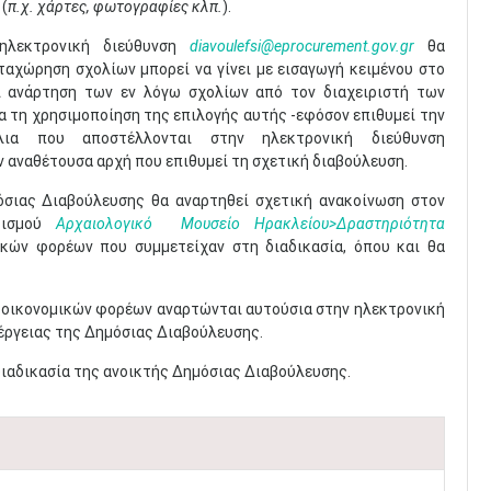
(
π.χ. χάρτες, φωτογραφίες κλπ.
).
 ηλεκτρονική διεύθυνση
diavoulefsi@eprocurement.gov.gr
θα
ταχώρηση σχολίων μπορεί να γίνει με εισαγωγή κειμένου στο
αι ανάρτηση των εν λόγω σχολίων από τον διαχειριστή των
α τη χρησιμοποίηση της επιλογής αυτής -εφόσον επιθυμεί την
ια που αποστέλλονται στην ηλεκτρονική διεύθυνση
ν αναθέτουσα αρχή που επιθυμεί τη σχετική διαβούλευση.
όσιας Διαβούλευσης θα αναρτηθεί σχετική ανακοίνωση στον
τισμού
Αρχαιολογικό
Μουσείο Ηρακλείου>Δραστηριότητα
ικών φορέων που συμμετείχαν στη διαδικασία, όπου και θα
ν οικονομικών φορέων αναρτώνται αυτούσια στην ηλεκτρονική
νέργειας της Δημόσιας Διαβούλευσης.
διαδικασία της ανοικτής Δημόσιας Διαβούλευσης.