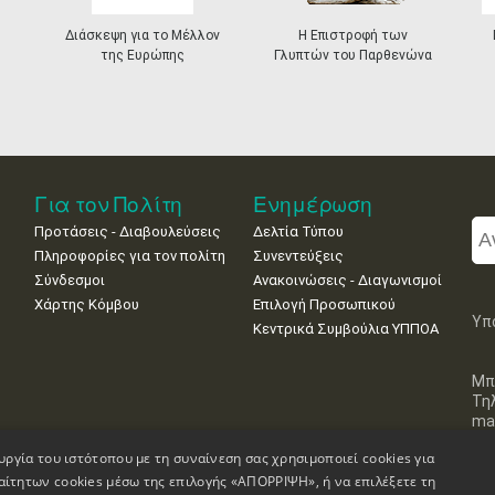
Διάσκεψη για το Μέλλον
Η Επιστροφή των
της Ευρώπης
Γλυπτών του Παρθενώνα
Για τον Πολίτη
Ενημέρωση
Προτάσεις - Διαβουλεύσεις
Δελτία Τύπου
Πληροφορίες για τον πολίτη
Συνεντεύξεις
Σύνδεσμοι
Ανακοινώσεις - Διαγωνισμοί
Χάρτης Κόμβου
Επιλογή Προσωπικού
Υπ
Κεντρικά Συμβούλια ΥΠΠΟΑ
Μπ
Τη
mai
υργία του ιστότοπου με τη συναίνεση σας χρησιμοποιεί cookies για
αίτητων cookies μέσω της επιλογής «ΑΠΟΡΡΙΨΗ», ή να επιλέξετε τη