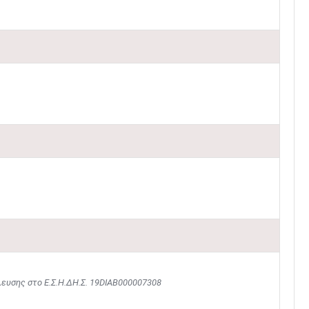
λευσης στο Ε.Σ.Η.ΔΗ.Σ. 19DIAB000007308