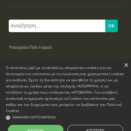
Υπουργείο Πολιτισμού
×
Μπουμπουλίνας 20-22, 106 82 Αθήνα
Ο ιστότοπος μαζί με τα απολύτως απαραίτητα cookies για την
Τηλ: +30 2131322100, 2131322421
mail: grplk@culture.gr
λειτουργία του ιστότοπου με τη συναίνεση σας χρησιμοποιεί cookies
για ανάλυση. Έχετε τη δυνατότητα να αρνηθείτε τη χρήση των μη
απαραίτητων cookies μέσω της επιλογής «ΑΠΟΡΡΙΨΗ», ή να
επιλέξετε τη χρήση τους επιλέγοντας «ΑΠΟΔΟΧΗ». Για να λάβετε
αναλυτική ενημέρωση σχετικά με τα Cookies του ιστότοπου μας
καθώς και την διαχείριση τους μπορείτε να διαβάσετε την
Πολιτική
Πνευματικά Δικαιώματα © 1995-2026 Υπουργείο Πολιτισμού
Cookies
ΕΜΦΆΝΙΣΗ ΛΕΠΤΟΜΕΡΕΙΏΝ
Πληροφορίες Ιστοσελίδας
Δήλωση Προσβασιμότητας
ΑΠΟΔΟΧΉ
ΑΠΌΡΡΙΨΗ