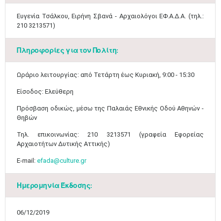
Ευγενία Τσάλκου, Ειρήνη Σβανά - Αρχαιολόγοι ΕΦ.Α.Δ.Α. (τηλ.:
210 3213571)​​​​​
​ ​
Πληροφορίες για τον Πολίτη:
Μαϊ
1
2
•
•
Ωράριο λειτουργίας: από Τετάρτη έως Κυριακή, 9:00 - 15:30
Είσοδος: Ελεύθερη
3
4
5
6
7
8
9
•
•
•
•
•
•
•
​Πρόσβαση οδικώς, μέσω της Παλαιάς Εθνικής Οδού Αθηνών -
Θηβών​
10
11
12
13
14
15
16
•
•
•
•
•
•
•
Τηλ. επικοινωνίας: 210 3213571 (γραφεία Εφορείας
Αρχαιοτήτων Δυτικής Αττικής)
17
18
19
20
21
22
23
•
•
•
•
•
•
•
•
•
•
•
•
•
E-mail:
efada@culture.gr
24
25
26
27
28
29
30
•
•
•
•
•
•
•
Ημερομηνία Έκδοσης:
31
Ιουν
1
2
3
4
5
6
•
•
•
•
•
•
•
06/12/2019