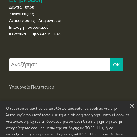
Δελτία Τύπου
Συνεντεύξεις
Ανακοινώσεις - Διαγωνισμοί
Επιλογή Προσωπικού
Κεντρικά Συμβούλια ΥΠΠΟΑ
Υπουργείο Πολιτισμού
×
Μπουμπουλίνας 20-22, 106 82 Αθήνα
Ο ιστότοπος μαζί με τα απολύτως απαραίτητα cookies για την
Τηλ: +30 2131322100, 2131322421
mail: grplk@culture.gr
λειτουργία του ιστότοπου με τη συναίνεση σας χρησιμοποιεί cookies
για ανάλυση. Έχετε τη δυνατότητα να αρνηθείτε τη χρήση των μη
απαραίτητων cookies μέσω της επιλογής «ΑΠΟΡΡΙΨΗ», ή να
επιλέξετε τη χρήση τους επιλέγοντας «ΑΠΟΔΟΧΗ». Για να λάβετε