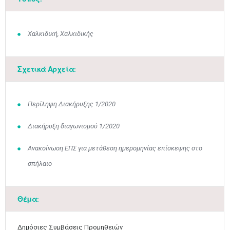
Χαλκιδική, Χαλκιδικής
Σχετικά Αρχεία:
Περίληψη Διακήρυξης 1/2020
Διακήρυξη διαγωνισμού 1/2020
Μαϊ
1
2
•
•
Ανακοίνωση ΕΠΣ για μετάθεση ημερομηνίας επίσκεψης στο
3
4
5
6
7
8
9
σπήλαιο
•
•
•
•
•
•
•
10
11
12
13
14
15
16
•
•
•
•
•
•
•
Θέμα:
17
18
19
20
21
22
23
•
•
•
•
•
•
•
•
•
•
•
•
•
Δημόσιες Συμβάσεις Προμηθειών