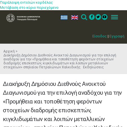
Παράλειψη εντολών κορδέλας
Μετάβαση στο κύριο περιεχόμενο
ελ
en
Search
Menu
Είσοδος
|
Εγγραφή
Αρχική
Διακήρυξη Δημόσιου Διεθνούς Ανοικτού Διαγωνισμού για την επιλογή
αναδόχου για την «Προμήθεια και τοποθέτηση φερόντων στοιχείων
διαδρομής επισκεπτών, κιγκλιδωμάτων και λοιπών μεταλλικών
στοιχείων» σπηλαίου Πετραλώνων Χαλκιδικής Εκδηλώσεις
Διακήρυξη Δημόσιου Διεθνούς Ανοικτού
Διαγωνισμού για την επιλογή αναδόχου για την
«Προμήθεια και τοποθέτηση φερόντων
στοιχείων διαδρομής επισκεπτών,
κιγκλιδωμάτων και λοιπών μεταλλικών