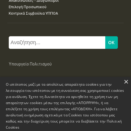
Ανακοινώσεις - Διαγωνισμοί
Επιλογή Προσωπικού
Κεντρικά Συμβούλια ΥΠΠΟΑ
Υπουργείο Πολιτισμού
×
Μπουμπουλίνας 20-22, 106 82 Αθήνα
Ο ιστότοπος μαζί με τα απολύτως απαραίτητα cookies για την
Τηλ: +30 2131322100, 2131322421
mail: grplk@culture.gr
λειτουργία του ιστότοπου με τη συναίνεση σας χρησιμοποιεί cookies
για ανάλυση. Έχετε τη δυνατότητα να αρνηθείτε τη χρήση των μη
απαραίτητων cookies μέσω της επιλογής «ΑΠΟΡΡΙΨΗ», ή να
επιλέξετε τη χρήση τους επιλέγοντας «ΑΠΟΔΟΧΗ». Για να λάβετε
αναλυτική ενημέρωση σχετικά με τα Cookies του ιστότοπου μας
καθώς και την διαχείριση τους μπορείτε να διαβάσετε την
Πολιτική
Πνευματικά Δικαιώματα © 1995-2026 Υπουργείο Πολιτισμού
Cookies