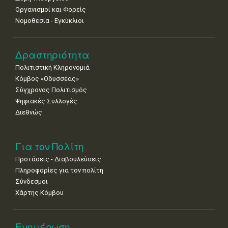
Οργανισμοί και Φορείς
15
16
17
18
19
20
21
Νομοθεσία - Εγκύκλιοι
•
•
•
•
•
•
•
22
23
24
25
26
27
28
•
•
•
•
•
•
•
Δραστηριότητα
Πολιτιστική Κληρονομιά
29
30
Κόμβος «Οδυσσέας»
•
•
Σύγχρονος Πολιτισμός
Ψηφιακές Συλλογές
Διεθνώς
Για τον Πολίτη
Προτάσεις - Διαβουλεύσεις
Πληροφορίες για τον πολίτη
Σύνδεσμοι
Χάρτης Κόμβου
Ενημέρωση