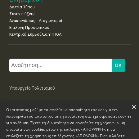
Δελτία Τύπου
Συνεντεύξεις
Ανακοινώσεις - Διαγωνισμοί
Επιλογή Προσωπικού
Κεντρικά Συμβούλια ΥΠΠΟΑ
Υπουργείο Πολιτισμού
×
Μπουμπουλίνας 20-22, 106 82 Αθήνα
Ο ιστότοπος μαζί με τα απολύτως απαραίτητα cookies για την
Τηλ: +30 2131322100, 2131322421
mail: grplk@culture.gr
λειτουργία του ιστότοπου με τη συναίνεση σας χρησιμοποιεί cookies
για ανάλυση. Έχετε τη δυνατότητα να αρνηθείτε τη χρήση των μη
απαραίτητων cookies μέσω της επιλογής «ΑΠΟΡΡΙΨΗ», ή να
επιλέξετε τη χρήση τους επιλέγοντας «ΑΠΟΔΟΧΗ». Για να λάβετε