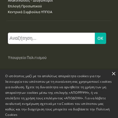
Ανακοινώσεις - Διαγωνισμοί
Επιλογή Προσωπικού
Κεντρικά Συμβούλια ΥΠΠΟΑ
Υπουργείο Πολιτισμού
×
Μπουμπουλίνας 20-22, 106 82 Αθήνα
Ο ιστότοπος μαζί με τα απολύτως απαραίτητα cookies για την
Τηλ: +30 2131322100, 2131322421
mail: grplk@culture.gr
λειτουργία του ιστότοπου με τη συναίνεση σας χρησιμοποιεί cookies
για ανάλυση. Έχετε τη δυνατότητα να αρνηθείτε τη χρήση των μη
απαραίτητων cookies μέσω της επιλογής «ΑΠΟΡΡΙΨΗ», ή να
επιλέξετε τη χρήση τους επιλέγοντας «ΑΠΟΔΟΧΗ». Για να λάβετε
αναλυτική ενημέρωση σχετικά με τα Cookies του ιστότοπου μας
καθώς και την διαχείριση τους μπορείτε να διαβάσετε την
Πολιτική
Πνευματικά Δικαιώματα © 1995-2026 Υπουργείο Πολιτισμού
Cookies