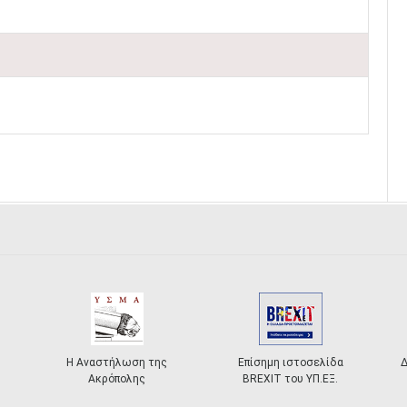
η της
Επίσημη ιστοσελίδα
Διάσκεψη για το Μέλλον
ς
BREXIT του ΥΠ.ΕΞ.
της Ευρώπης