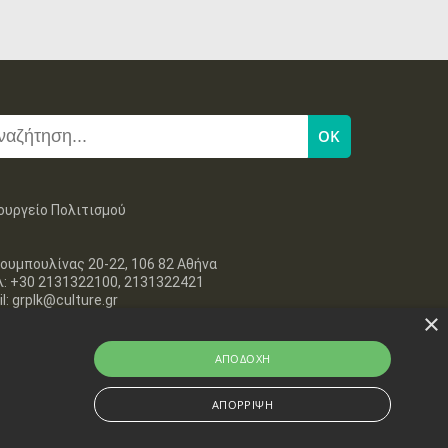
ουργείο Πολιτισμού
ουμπουλίνας 20-22, 106 82 Αθήνα
λ: +30 2131322100, 2131322421
l: grplk@culture.gr
×
ΑΠΟΔΟΧΉ
ΑΠΌΡΡΙΨΗ