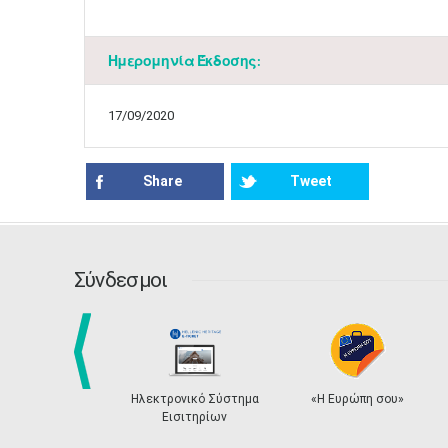
Ημερομηνία Έκδοσης:
17/09/2020
Share
Tweet
Σύνδεσμοι
prev
κτρονικό Σύστημα
«Η Ευρώπη σου»
Η Αναστήλωσ
Εισιτηρίων
Ακρόπολη