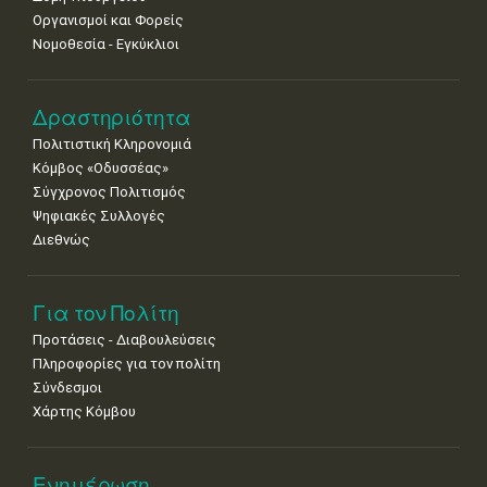
Οργανισμοί και Φορείς
15
16
17
18
19
20
21
Νομοθεσία - Εγκύκλιοι
•
•
•
•
•
•
•
22
23
24
25
26
27
28
•
•
•
•
•
•
•
Δραστηριότητα
Πολιτιστική Κληρονομιά
29
30
Κόμβος «Οδυσσέας»
•
•
Σύγχρονος Πολιτισμός
Ψηφιακές Συλλογές
Διεθνώς
Για τον Πολίτη
Προτάσεις - Διαβουλεύσεις
Πληροφορίες για τον πολίτη
Σύνδεσμοι
Χάρτης Κόμβου
Ενημέρωση