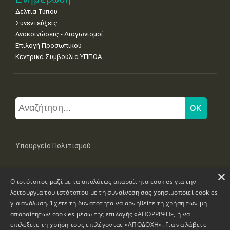
Δελτία Τύπου
Συνεντεύξεις
Ανακοινώσεις - Διαγωνισμοί
Επιλογή Προσωπικού
Κεντρικά Συμβούλια ΥΠΠΟΑ
Υπουργείο Πολιτισμού
×
Μπουμπουλίνας 20-22, 106 82 Αθήνα
Ο ιστότοπος μαζί με τα απολύτως απαραίτητα cookies για την
Τηλ: +30 2131322100, 2131322421
mail: grplk@culture.gr
λειτουργία του ιστότοπου με τη συναίνεση σας χρησιμοποιεί cookies
για ανάλυση. Έχετε τη δυνατότητα να αρνηθείτε τη χρήση των μη
απαραίτητων cookies μέσω της επιλογής «ΑΠΟΡΡΙΨΗ», ή να
επιλέξετε τη χρήση τους επιλέγοντας «ΑΠΟΔΟΧΗ». Για να λάβετε