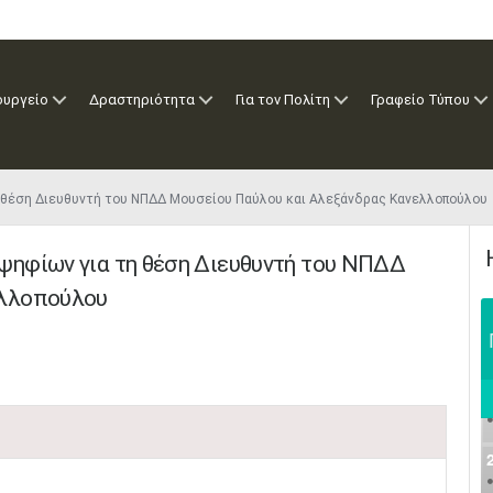
ουργείο
Δραστηριότητα
Για τον Πολίτη
Γραφείο Τύπου
η θέση Διευθυντή του ΝΠΔΔ Μουσείου Παύλου και Αλεξάνδρας Κανελλοπούλου
ψηφίων για τη θέση Διευθυντή του ΝΠΔΔ
λλοπούλου​