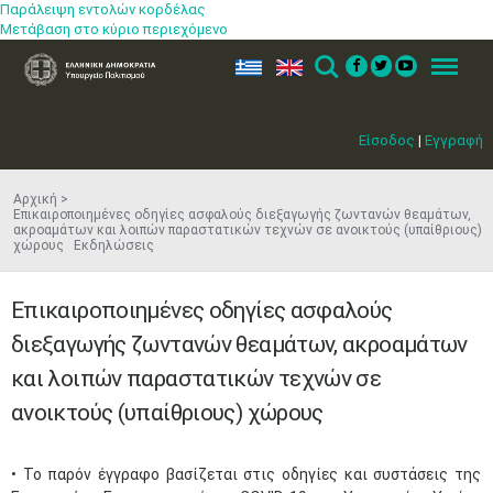
Παράλειψη εντολών κορδέλας
Μετάβαση στο κύριο περιεχόμενο
ελ
en
Search
Menu
Είσοδος
|
Εγγραφή
Αρχική
Επικαιροπoιημένες οδηγίες ασφαλούς διεξαγωγής ζωντανών θεαμάτων,
ακροαμάτων και λοιπών παραστατικών τεχνών σε ανοικτούς (υπαίθριους)
χώρους Εκδηλώσεις
Επικαιροπoιημένες οδηγίες ασφαλούς
διεξαγωγής ζωντανών θεαμάτων, ακροαμάτων
και λοιπών παραστατικών τεχνών σε
ανοικτούς (υπαίθριους) χώρους
​• Το παρόν έγγραφο βασίζεται στις οδηγίες και συστάσεις της