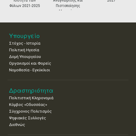
τα των
Αναγνώρισης και
2027
•
•
•
•
•
•
•
021-2025
Πιστοποίησης
Μουσείων
18
19
20
21
22
23
24
•
•
•
•
•
•
•
25
26
27
28
29
30
31
Υπουργείο
•
•
•
•
•
•
•
Στόχος - Ιστορία
Πολιτική Ηγεσία
Δομή Υπουργείου
Οργανισμοί και Φορείς
Νομοθεσία - Εγκύκλιοι
Δραστηριότητα
Πολιτιστική Κληρονομιά
Κόμβος «Οδυσσέας»
Σύγχρονος Πολιτισμός
Ψηφιακές Συλλογές
Διεθνώς