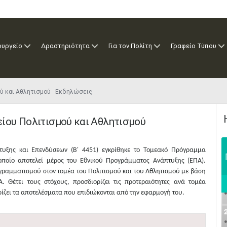
ουργείο
Δραστηριότητα
Για τον Πολίτη
Γραφείο Τύπου
ού και Αθλητισμού Εκδηλώσεις
ίου Πολιτισμού και Αθλητισμού
ξης και Επενδύσεων (Β' 4451) εγκρίθηκε το Τομεακό Πρόγραμμα
 οποίο
αποτελ
εί
μέρος του Ε
θνικού
Π
ρογράμματος
Α
νάπτυξης
(ΕΠΑ).
γραμματισμού στον τομέα
του
Πολιτισμού και του Αθλητισμού
με βάση
Α.
Θέτει τους στόχους, προσδιορίζει
τ
ι
ς
προτεραιότητες ανά τομέα
ίζει τα
αποτελέσματα που επιδιώκονται από την εφαρμογή του
.