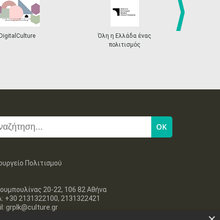
next
DigitalCulture
Όλη η Ελλάδα ένας
Πρόγραμμα Δι
πολιτισμός
ουργείο Πολιτισμού
ουμπουλίνας 20-22, 106 82 Αθήνα
λ: +30 2131322100, 2131322421
l: grplk@culture.gr
×