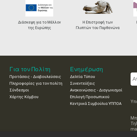
Διάσκεψη για το Μέλλον
Η Επιστροφή των
της Ευρώπης
Γλυπτών του Παρθενώνα
Για τον Πολίτη
Ενημέρωση
Προτάσεις - Διαβουλεύσεις
Δελτία Τύπου
Πληροφορίες για τον πολίτη
Συνεντεύξεις
Σύνδεσμοι
Ανακοινώσεις - Διαγωνισμοί
Χάρτης Κόμβου
Επιλογή Προσωπικού
Υπ
Κεντρικά Συμβούλια ΥΠΠΟΑ
Μπ
Τη
mai