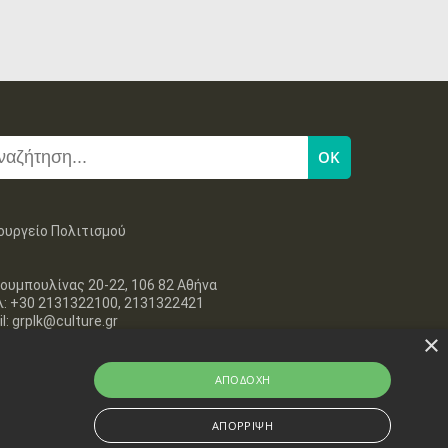
ουργείο Πολιτισμού
ουμπουλίνας 20-22, 106 82 Αθήνα
λ: +30 2131322100, 2131322421
l: grplk@culture.gr
×
ΑΠΟΔΟΧΉ
ΑΠΌΡΡΙΨΗ