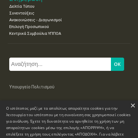
Δελτία Τύπου
Συνεντεύξεις
Ανακοινώσεις - Διαγωνισμοί
Επιλογή Προσωπικού
Κεντρικά Συμβούλια ΥΠΠΟΑ
Υπουργείο Πολιτισμού
×
Μπουμπουλίνας 20-22, 106 82 Αθήνα
Ο ιστότοπος μαζί με τα απολύτως απαραίτητα cookies για την
Τηλ: +30 2131322100, 2131322421
mail: grplk@culture.gr
λειτουργία του ιστότοπου με τη συναίνεση σας χρησιμοποιεί cookies
για ανάλυση. Έχετε τη δυνατότητα να αρνηθείτε τη χρήση των μη
απαραίτητων cookies μέσω της επιλογής «ΑΠΟΡΡΙΨΗ», ή να
επιλέξετε τη χρήση τους επιλέγοντας «ΑΠΟΔΟΧΗ». Για να λάβετε