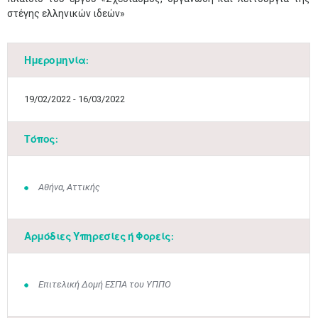
στέγης ελληνικών ιδεών»​
Ημερομηνία:
19/02/2022 - 16/03/2022
Τόπος:
Μαϊ
1
2
Αθήνα, Αττικής
•
•
3
4
5
6
7
8
9
•
•
•
•
•
•
•
Αρμόδιες Υπηρεσίες ή Φορείς:
10
11
12
13
14
15
16
•
•
•
•
•
•
•
Επιτελική Δομή ΕΣΠΑ του ΥΠΠΟ
17
18
19
20
21
22
23
•
•
•
•
•
•
•
•
•
•
•
•
•