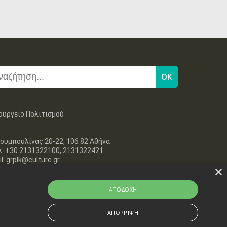
ουργείο Πολιτισμού
ουμπουλίνας 20-22, 106 82 Αθήνα
λ: +30 2131322100, 2131322421
l: grplk@culture.gr
×
ΑΠΟΔΟΧΉ
ΑΠΌΡΡΙΨΗ