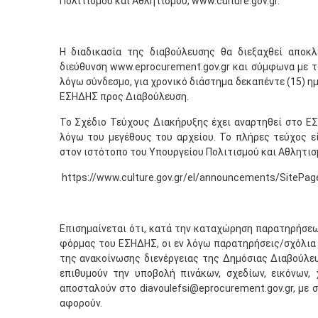
Πολιτισμού και Αθλητισμού, www.culture.gov.gr.
Η διαδικασία της διαβούλευσης θα διεξαχθεί αποκ
διεύθυνση www.eprocurement.gov.gr και σύμφωνα με τ
λόγω σύνδεσμο, για χρονικό διάστημα δεκαπέντε (15) 
ΕΣΗΔΗΣ προς Διαβούλευση.
Το Σχέδιο Τεύχους Διακήρυξης έχει αναρτηθεί στο ΕΣ
λόγω του μεγέθους του αρχείου. Το πλήρες τεύχος ε
στον ιστότοπο του Υπουργείου Πολιτισμού και Αθλητισμ
https://www.culture.gov.gr/el/announcements/SitePage
Επισημαίνεται ότι, κατά την καταχώρηση παρατηρήσε
φόρμας του ΕΣΗΔΗΣ, οι εν λόγω παρατηρήσεις/σχόλια
της ανακοίνωσης διενέργειας της Δημόσιας Διαβούλευ
επιθυμούν την υποβολή πινάκων, σχεδίων, εικόνων
αποσταλούν στο diavoulefsi@eprocurement.gov.gr, με
αφορούν.