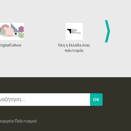
next
DigitalCulture
Όλη η Ελλάδα ένας
Πρόγραμμα Δι
πολιτισμός
ουργείο Πολιτισμού