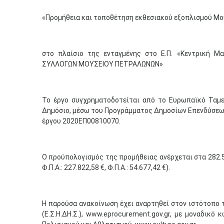
«Προμήθεια και τοποθέτηση εκθεσιακού εξοπλισμού Μ
στο πλαίσιο της ενταγμένης στο Ε.Π. «Κεντρική Μ
ΣΥΛΛΟΓΩΝ ΜΟΥΣΕΙΟΥ ΠΕΤΡΑΛΩΝΩΝ»
Το έργο συγχρηματοδοτείται από το Ευρωπαϊκό Ταμεί
Δημόσιο, μέσω του Προγράμματος Δημοσίων Επενδύσεων 
έργου 2020ΕΠ00810070.
Ο προϋπολογισμός της προμήθειας ανέρχεται στα 282.5
Φ.Π.Α.: 227.822,58 €, Φ.Π.Α.: 54.677,42 €).
Η παρούσα ανακοίνωση έχει αναρτηθεί στον ιστότοπο
(Ε.Σ.Η.ΔΗ.Σ.), www.eprocurement.gov.gr, με μοναδικ