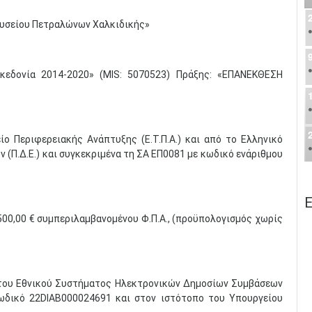
ουσείου Πετραλώνων Χαλκιδικής»
ακεδονία 2014-2020» (MIS: 5070523) Πράξης: «ΕΠΑΝΕΚΘΕΣΗ
ο Περιφερειακής Ανάπτυξης (Ε.Τ.Π.Α.) και από το Ελληνικό
(Π.Δ.Ε.) και συγκεκριμένα τη ΣΑ ΕΠ0081 με κωδικό ενάριθμου
Ε
00,00 € συμπεριλαμβανομένου Φ.Π.Α., (προϋπολογισμός χωρίς
 του Εθνικού Συστήματος Ηλεκτρονικών Δημοσίων Συμβάσεων
ό κωδικό 22DIAB000024691 και στον ιστότοπο του Υπουργείου