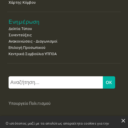
Χάρτης Κόμβου
Ενημέρωση
Δελτία Τύπου
Συνεντεύξεις
Ανακοινώσεις - Διαγωνισμοί
Επιλογή Προσωπικού
Κεντρικά Συμβούλια ΥΠΠΟΑ
Υπουργείο Πολιτισμού
×
Μπουμπουλίνας 20-22, 106 82 Αθήνα
Ο ιστότοπος μαζί με τα απολύτως απαραίτητα cookies για την
Τηλ: +30 2131322100, 2131322421