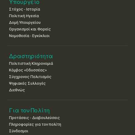
Υπουργείο
•
•
•
•
•
•
•
Στόχος - Ιστορία
8
9
10
11
12
13
14
Πολιτική Ηγεσία
•
•
•
•
•
•
•
Δομή Υπουργείου
Οργανισμοί και Φορείς
15
16
17
18
19
20
21
Νομοθεσία - Εγκύκλιοι
•
•
•
•
•
•
•
22
23
24
25
26
27
28
•
•
•
•
•
•
•
Δραστηριότητα
Πολιτιστική Κληρονομιά
29
30
Κόμβος «Οδυσσέας»
•
•
Σύγχρονος Πολιτισμός
Ψηφιακές Συλλογές
Διεθνώς
Για τον Πολίτη
Προτάσεις - Διαβουλεύσεις
Πληροφορίες για τον πολίτη
Σύνδεσμοι