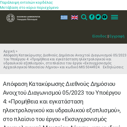
Παράλειψη εντολών κορδέλας
Μετάβαση στο κύριο περιεχόμενο
ελ
en
Search
Menu
Είσοδος
|
Εγγραφή
Αρχική
Απόφαση Κατακύρωσης Διεθνούς Δημόσιου Ανοιχτού Διαγωνισμού 05/2023
του Υποέργου 4: «Προμήθεια και εγκατάσταση ηλεκτρολογικού και
υδραυλικού εξοπλισμού», στο πλαίσιο του έργου «Εκσυγχρονισμός
Αρχαιολογικού Μουσείου Λήμνου» και κωδικό MIS 5044924. Εκδηλώσεις
Απόφαση Κατακύρωσης Διεθνούς Δημόσιου
Ανοιχτού Διαγωνισμού 05/2023 του Υποέργου
4: «Προμήθεια και εγκατάσταση
ηλεκτρολογικού και υδραυλικού εξοπλισμού»,
στο πλαίσιο του έργου «Εκσυγχρονισμός