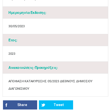
Ημερομηνία Έκδοσης:
30/05/2023
Έτος:
Ιουν
1
2
3
4
5
6
•
•
•
•
•
•
2023
7
8
9
10
11
12
13
•
•
•
•
•
•
•
Ανακοινώσεις-Προκηρύξεις:
14
15
16
17
18
19
20
•
•
•
•
•
•
•
ΑΠΟΦΑΣΗ ΚΑΤΑΚΥΡΩΣΗΣ 05/2023 ΔΙΕΘΝΟΥΣ ΔΗΜΟΣΙΟΥ
21
22
23
24
25
26
27
•
•
•
•
•
•
•
ΔΙΑΓΩΝΙΣΜΟΥ
28
29
30
Ιουλ
1
2
3
4
•
•
•
•
•
•
•
•
•
•
Share
Tweet