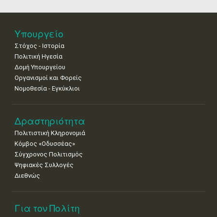
25
26
27
28
29
30
31
•
•
•
•
•
•
•
Νοε
1
2
3
4
5
6
7
Υπουργείο
•
•
•
•
•
•
•
Στόχος - Ιστορία
8
9
10
11
12
13
14
Πολιτική Ηγεσία
•
•
•
•
•
•
•
Δομή Υπουργείου
Οργανισμοί και Φορείς
15
16
17
18
19
20
21
Νομοθεσία - Εγκύκλιοι
•
•
•
•
•
•
•
22
23
24
25
26
27
28
•
•
•
•
•
•
•
Δραστηριότητα
Πολιτιστική Κληρονομιά
29
30
Κόμβος «Οδυσσέας»
•
•
Σύγχρονος Πολιτισμός
Ψηφιακές Συλλογές
Διεθνώς
Για τον Πολίτη