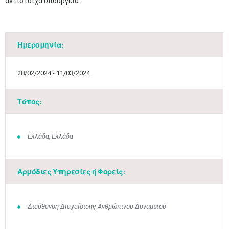
αντίστοιχα υπουργεία.
Ημερομηνία:
28/02/2024 - 11/03/2024
Τόπος:
Ελλάδα, Ελλάδα
Μαϊ
1
2
•
•
Αρμόδιες Υπηρεσίες ή Φορείς:
3
4
5
6
7
8
9
•
•
•
•
•
•
•
Διεύθυνση Διαχείρισης Ανθρώπινου Δυναμικού
10
11
12
13
14
15
16
•
•
•
•
•
•
•