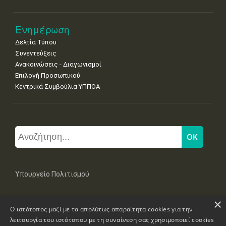
Ενημέρωση
Δελτία Τύπου
Συνεντεύξεις
Ανακοινώσεις - Διαγωνισμοί
Επιλογή Προσωπικού
Κεντρικά Συμβούλια ΥΠΠΟΑ
Υπουργείο Πολιτισμού
×
Μπουμπουλίνας 20-22, 106 82 Αθήνα
Ο ιστότοπος μαζί με τα απολύτως απαραίτητα cookies για την
Τηλ: +30 2131322100, 2131322421
mail: grplk@culture.gr
λειτουργία του ιστότοπου με τη συναίνεση σας χρησιμοποιεί cookies