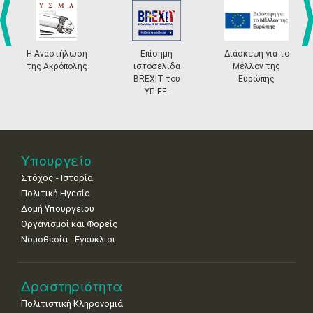
•
•
•
•
•
•
•
4
5
6
7
8
9
10
•
•
•
•
•
•
•
prev
ne
Η Αναστήλωση
Επίσημη
Διάσκεψη για το
της Ακρόπολης
ιστοσελίδα
Μέλλον της
11
12
13
14
15
16
17
BREXIT του
Ευρώπης
•
•
•
•
•
•
•
ΥΠ.ΕΞ.
18
19
20
21
22
23
24
•
•
•
•
•
•
•
25
26
27
28
29
30
31
Υπουργείο
•
•
•
•
•
•
•
Στόχος - Ιστορία
Πολιτική Ηγεσία
Δομή Υπουργείου
Οργανισμοί και Φορείς
Νομοθεσία - Εγκύκλιοι
Δραστηριότητα
Πολιτιστική Κληρονομιά