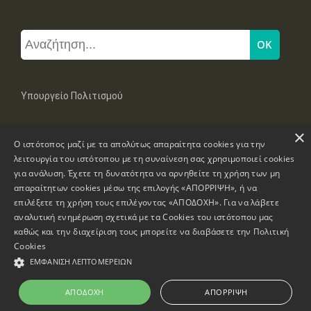
Υπουργείο Πολιτισμού
×
Μπουμπουλίνας 20-22, 106 82 Αθήνα
Ο ιστότοπος μαζί με τα απολύτως απαραίτητα cookies για την
Τηλ: +30 2131322100, 2131322421
mail: grplk@culture.gr
λειτουργία του ιστότοπου με τη συναίνεση σας χρησιμοποιεί cookies
για ανάλυση. Έχετε τη δυνατότητα να αρνηθείτε τη χρήση των μη
απαραίτητων cookies μέσω της επιλογής «ΑΠΟΡΡΙΨΗ», ή να
επιλέξετε τη χρήση τους επιλέγοντας «ΑΠΟΔΟΧΗ». Για να λάβετε
αναλυτική ενημέρωση σχετικά με τα Cookies του ιστότοπου μας
καθώς και την διαχείριση τους μπορείτε να διαβάσετε την
Πολιτική
Πνευματικά Δικαιώματα © 1995-2026 Υπουργείο Πολιτισμού
Cookies
ΕΜΦΆΝΙΣΗ ΛΕΠΤΟΜΕΡΕΙΏΝ
Πληροφορίες Ιστοσελίδας
Δήλωση Προσβασιμότητας
ΑΠΟΔΟΧΉ
ΑΠΌΡΡΙΨΗ