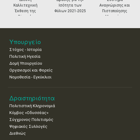
11
12
13
14
15
16
17
Καλλιτεχνική
Ισότητα των
Αναγνώρισης και
•
•
•
•
•
•
•
Έκθεση της
Φύλων 2021-2025
Πιστοποίησης
Biennale
Μουσείων
18
19
20
21
22
23
24
Βενετίας
•
•
•
•
•
•
•
25
26
27
28
29
30
31
Υπουργείο
•
•
•
•
•
•
•
Στόχος - Ιστορία
Πολιτική Ηγεσία
Δομή Υπουργείου
Οργανισμοί και Φορείς
Νομοθεσία - Εγκύκλιοι
Δραστηριότητα
Πολιτιστική Κληρονομιά
Κόμβος «Οδυσσέας»
Σύγχρονος Πολιτισμός
Ψηφιακές Συλλογές
Διεθνώς