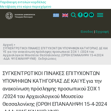
Παράλειψη εντολών κορδέλας
Μετάβαση στο κύριο περιεχόμενο
ελ
en
Search
Menu
Είσοδος
|
Εγγραφή
Αρχική
ΣΥΓΚΕΝΤΡΩΤΙΚΟΙ ΠΙΝΑΚΕΣ ΕΠΙΤΥΧΟΝΤΩΝ ΥΠΟΨΗΦΙΩΝ ΚΑΤΗΓΟΡΙΑΣ ΔΕ ΚΑΙ
ΥΕ για την ανακοίνωση πρόσληψης προσωπικού ΣΟΧ 1 /2024 του
Αρχαιολογικού Μουσείου Θεσσαλονίκης (ΟΡΘΗ ΕΠΑΝΑΛΗΨΗ 15-4-2024
-ΑΔΑ: ΨΙ1Ε46ΝΛΨΡ-ΥΝ8) Εκδηλώσεις
ΣΥΓΚΕΝΤΡΩΤΙΚΟΙ ΠΙΝΑΚΕΣ ΕΠΙΤΥΧΟΝΤΩΝ
ΥΠΟΨΗΦΙΩΝ ΚΑΤΗΓΟΡΙΑΣ ΔΕ ΚΑΙ ΥΕ για την
ανακοίνωση πρόσληψης προσωπικού ΣΟΧ 1
/2024 του Αρχαιολογικού Μουσείου
Θεσσαλονίκης (ΟΡΘΗ ΕΠΑΝΑΛΗΨΗ 15-4-2024