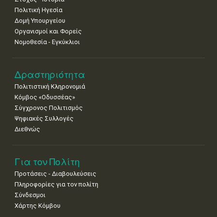
8
9
10
11
12
13
14
Πολιτική Ηγεσία
•
•
•
•
•
•
•
Δομή Υπουργείου
Οργανισμοί και Φορείς
15
16
17
18
19
20
21
Νομοθεσία - Εγκύκλιοι
•
•
•
•
•
•
•
22
23
24
25
26
27
28
•
•
•
•
•
•
•
Δραστηριότητα
Πολιτιστική Κληρονομιά
29
30
Κόμβος «Οδυσσέας»
•
•
Σύγχρονος Πολιτισμός
Ψηφιακές Συλλογές
Διεθνώς
Για τον Πολίτη
Προτάσεις - Διαβουλεύσεις
Πληροφορίες για τον πολίτη
Σύνδεσμοι
Χάρτης Κόμβου