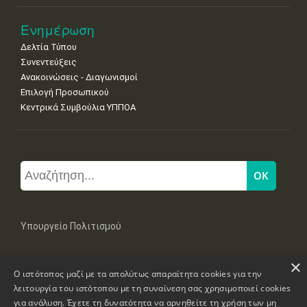
Ενημέρωση
Δελτία Τύπου
Συνεντεύξεις
Ανακοινώσεις - Διαγωνισμοί
Επιλογή Προσωπικού
Κεντρικά Συμβούλια ΥΠΠΟΑ
Υπουργείο Πολιτισμού
×
Μπουμπουλίνας 20-22, 106 82 Αθήνα
Ο ιστότοπος μαζί με τα απολύτως απαραίτητα cookies για την
Τηλ: +30 2131322100, 2131322421
mail: grplk@culture.gr
λειτουργία του ιστότοπου με τη συναίνεση σας χρησιμοποιεί cookies
για ανάλυση. Έχετε τη δυνατότητα να αρνηθείτε τη χρήση των μη