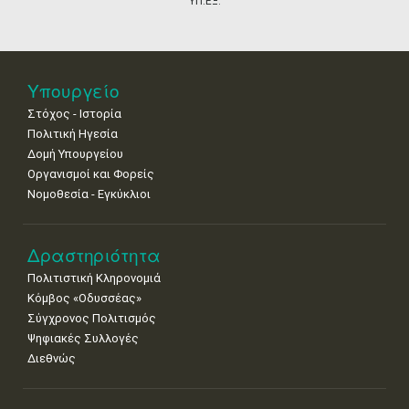
ΥΠ.ΕΞ.
25
26
27
28
29
30
31
•
•
•
•
•
•
•
Νοε
1
2
3
4
5
6
7
Υπουργείο
•
•
•
•
•
•
•
Στόχος - Ιστορία
8
9
10
11
12
13
14
Πολιτική Ηγεσία
•
•
•
•
•
•
•
Δομή Υπουργείου
Οργανισμοί και Φορείς
15
16
17
18
19
20
21
Νομοθεσία - Εγκύκλιοι
•
•
•
•
•
•
•
22
23
24
25
26
27
28
•
•
•
•
•
•
•
Δραστηριότητα
Πολιτιστική Κληρονομιά
29
30
Κόμβος «Οδυσσέας»
•
•
Σύγχρονος Πολιτισμός
Ψηφιακές Συλλογές
Διεθνώς