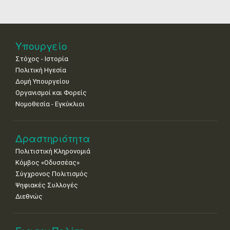
18
19
20
21
22
23
24
•
•
•
•
•
•
•
25
26
27
28
29
30
31
Υπουργείο
•
•
•
•
•
•
•
Στόχος - Ιστορία
Πολιτική Ηγεσία
Δομή Υπουργείου
Οργανισμοί και Φορείς
Νομοθεσία - Εγκύκλιοι
Δραστηριότητα
Πολιτιστική Κληρονομιά
Κόμβος «Οδυσσέας»
Σύγχρονος Πολιτισμός
Ψηφιακές Συλλογές
Διεθνώς