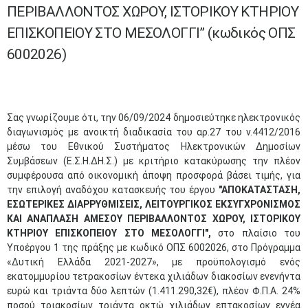
ΠΕΡΙΒΑΛΛΟΝΤΟΣ ΧΩΡΟΥ, ΙΣΤΟΡΙΚΟΥ ΚΤΗΡΙΟΥ
ΕΠΙΣΚΟΠΕΙΟΥ ΣΤΟ ΜΕΣΟΛΟΓΓΙ” (κωδικός ΟΠΣ
6002026)
Σας γνωρίζουμε ότι, την 06/09/2024 δημοσιεύτηκε ηλεκτρονικός
διαγωνισμός με ανοικτή διαδικασία του αρ.27 του ν.4412/2016
μέσω του Εθνικού Συστήματος Ηλεκτρονικών Δημοσίων
Συμβάσεων (Ε.Σ.Η.ΔΗ.Σ.) με κριτήριο κατακύρωσης την πλέον
συμφέρουσα από οικονομική άποψη προσφορά βάσει τιμής, για
την επιλογή αναδόχου κατασκευής του έργου
"ΑΠΟΚΑΤΑΣΤΑΣΗ,
ΕΣΩΤΕΡΙΚΕΣ ΔΙΑΡΡΥΘΜΙΣΕΙΣ, ΛΕΙΤΟΥΡΓΙΚΟΣ ΕΚΣΥΓΧΡΟΝΙΣΜΟΣ
ΚΑΙ ΑΝΑΠΛΑΣΗ ΑΜΕΣΟΥ ΠΕΡΙΒΑΛΛΟΝΤΟΣ ΧΩΡΟΥ, ΙΣΤΟΡΙΚΟΥ
ΚΤΗΡΙΟΥ ΕΠΙΣΚΟΠΕΙΟΥ ΣΤΟ ΜΕΣΟΛΟΓΓΙ",
στο πλαίσιο του
Υποέργου 1 της πράξης με κωδικό ΟΠΣ 6002026, στο Πρόγραμμα
«Δυτική Ελλάδα 2021-2027», με προϋπολογισμό ενός
εκατομμυρίου τετρακοσίων έντεκα χιλιάδων διακοσίων ενενήντα
ευρώ και τριάντα δύο λεπτών (1.411.290,32€), πλέον Φ.Π.Α. 24%
ποσού τριακοσίων τριάντα οκτώ χιλιάδων επτακοσίων εννέα