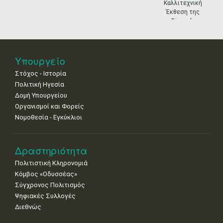
11
12
13
14
15
16
17
Καλλιτεχνική
•
•
•
•
•
•
•
Έκθεση της
Biennale
18
19
20
21
22
23
24
Βενετίας
•
•
•
•
•
•
•
25
26
27
28
29
30
31
Υπουργείο
•
•
•
•
•
•
•
Στόχος - Ιστορία
Πολιτική Ηγεσία
Δομή Υπουργείου
Οργανισμοί και Φορείς
Νομοθεσία - Εγκύκλιοι
Δραστηριότητα
Πολιτιστική Κληρονομιά
Κόμβος «Οδυσσέας»
Σύγχρονος Πολιτισμός
Ψηφιακές Συλλογές
Διεθνώς