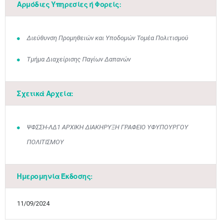
Μαϊ
1
2
Αρμόδιες Υπηρεσίες ή Φορείς:
•
•
3
4
5
6
7
8
9
•
•
•
•
•
•
•
Διεύθυνση Προμηθειών και Υποδομών Τομέα Πολιτισμού
10
11
12
13
14
15
16
Τμήμα Διαχείρισης Παγίων Δαπανών
•
•
•
•
•
•
•
17
18
19
20
21
22
23
•
•
•
•
•
•
•
•
•
•
•
•
•
Σχετικά Αρχεία:
24
25
26
27
28
29
30
•
•
•
•
•
•
•
ΨΦΣΣΗ-ΛΔ1 ΑΡΧΙΚΗ ΔΙΑΚΗΡΥΞΗ ΓΡΑΦΕΙΟ ΥΦΥΠΟΥΡΓΟΥ
31
Ιουν
1
2
3
4
5
6
ΠΟΛΙΤΙΣΜΟΥ
•
•
•
•
•
•
•
7
8
9
10
11
12
13
•
•
•
•
•
•
•
Ημερομηνία Έκδοσης:
14
15
16
17
18
19
20
•
•
•
•
•
•
•
11/09/2024