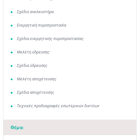
Σχέδιο ανελκυστήρα
Ενεργητική πυροπροστασία
Σχέδια ενεργητικής πυροπροστασίας
Μελέτη ύδρευσης
Σχέδια ύδρευσης
Μελέτη αποχέτευσης
Μαϊ
1
2
•
•
Σχέδια αποχέτευσης
3
4
5
6
7
8
9
Τεχνικές προδιαγραφές εσωτερικών δικτύων
•
•
•
•
•
•
•
10
11
12
13
14
15
16
•
•
•
•
•
•
•
Θέμα:
17
18
19
20
21
22
23