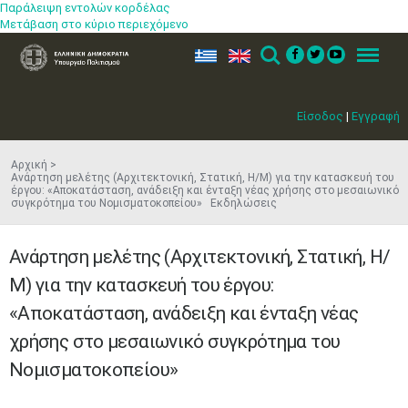
Παράλειψη εντολών κορδέλας
Μετάβαση στο κύριο περιεχόμενο
ελ
en
Search
Menu
Είσοδος
|
Εγγραφή
Αρχική
Ανάρτηση μελέτης (Αρχιτεκτονική, Στατική, Η/Μ) για την κατασκευή του
έργου: «Αποκατάσταση, ανάδειξη και ένταξη νέας χρήσης στο μεσαιωνικό
συγκρότημα του Νομισματοκοπείου» Εκδηλώσεις
Ανάρτηση μελέτης (Αρχιτεκτονική, Στατική, Η/
Μ) για την κατασκευή του έργου:
«Αποκατάσταση, ανάδειξη και ένταξη νέας
χρήσης στο μεσαιωνικό συγκρότημα του
Νομισματοκοπείου»