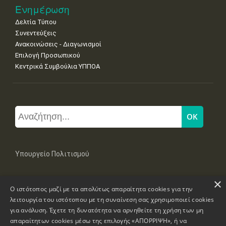
Ενημέρωση
Δελτία Τύπου
Συνεντεύξεις
Ανακοινώσεις - Διαγωνισμοί
Επιλογή Προσωπικού
Κεντρικά Συμβούλια ΥΠΠΟΑ
Υπουργείο Πολιτισμού
×
Μπουμπουλίνας 20-22, 106 82 Αθήνα
Ο ιστότοπος μαζί με τα απολύτως απαραίτητα cookies για την
Τηλ: +30 2131322100, 2131322421
mail: grplk@culture.gr
λειτουργία του ιστότοπου με τη συναίνεση σας χρησιμοποιεί cookies
για ανάλυση. Έχετε τη δυνατότητα να αρνηθείτε τη χρήση των μη
απαραίτητων cookies μέσω της επιλογής «ΑΠΟΡΡΙΨΗ», ή να