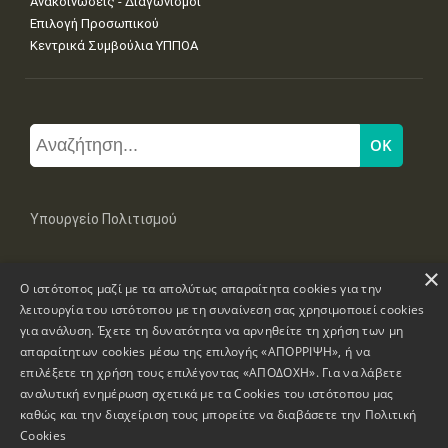
Ανακοινώσεις - Διαγωνισμοί
Επιλογή Προσωπικού
Κεντρικά Συμβούλια ΥΠΠΟΑ
Υπουργείο Πολιτισμού
×
Μπουμπουλίνας 20-22, 106 82 Αθήνα
Ο ιστότοπος μαζί με τα απολύτως απαραίτητα cookies για την
Τηλ: +30 2131322100, 2131322421
mail: grplk@culture.gr
λειτουργία του ιστότοπου με τη συναίνεση σας χρησιμοποιεί cookies
για ανάλυση. Έχετε τη δυνατότητα να αρνηθείτε τη χρήση των μη
απαραίτητων cookies μέσω της επιλογής «ΑΠΟΡΡΙΨΗ», ή να
επιλέξετε τη χρήση τους επιλέγοντας «ΑΠΟΔΟΧΗ». Για να λάβετε
αναλυτική ενημέρωση σχετικά με τα Cookies του ιστότοπου μας
καθώς και την διαχείριση τους μπορείτε να διαβάσετε την
Πολιτική
Πνευματικά Δικαιώματα © 1995-2026 Υπουργείο Πολιτισμού
Cookies