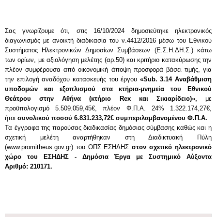
Σας γνωρίζουμε ότι, στις 16/10/2024 δημοσιεύτηκε ηλεκτρονικός
διαγωνισμός με ανοικτή διαδικασία του ν.4412/2016 μέσω του Εθνικού
Συστήματος Ηλεκτρονικών Δημοσίων Συμβάσεων (Ε.Σ.Η.ΔΗ.Σ.) κάτω
των ορίων, με αξιολόγηση μελέτης (αρ.50) και κριτήριο κατακύρωσης την
πλέον συμφέρουσα από οικονομική άποψη προσφορά βάσει τιμής, για
την επιλογή αναδόχου κατασκευής του έργου
«Sub. 3.14 Αναβάθμιση
υποδομών και εξοπλισμού στα κτήρια-μνημεία του Εθνικού
Θεάτρου στην Αθήνα (κτήριο Rex και Σικιαρίδειο)»,
με
προϋπολογισμό 5.509.059,45€, πλέον Φ.Π.Α. 24% 1.322.174,27€,
ήτοι
συνολικού ποσού 6.831.233,72€ συμπεριλαμβανομένου Φ.Π.Α.
Τα έγγραφα της παρούσας διαδικασίας δημόσιας σύμβασης καθώς και η
σχετική μελέτη αναρτήθηκαν στη Διαδικτυακή Πύλη
(www.promitheus.gov.gr) του ΟΠΣ ΕΣΗΔΗΣ
στον σχετικό ηλεκτρονικό
χώρο του ΕΣΗΔΗΣ - Δημόσια Έργα με Συστημικό Αύξοντα
Αριθμό:
210171.