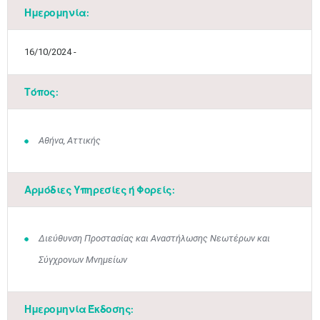
Ημερομηνία:
16/10/2024 -
Τόπος:
Μαϊ
1
2
Αθήνα, Αττικής
•
•
3
4
5
6
7
8
9
•
•
•
•
•
•
•
Αρμόδιες Υπηρεσίες ή Φορείς:
10
11
12
13
14
15
16
•
•
•
•
•
•
•
Διεύθυνση Προστασίας και Αναστήλωσης Νεωτέρων και
17
18
19
20
21
22
23
Σύγχρονων Μνημείων
•
•
•
•
•
•
•
•
•
•
•
•
•
24
25
26
27
28
29
30
•
•
•
•
•
•
•
Ημερομηνία Έκδοσης: