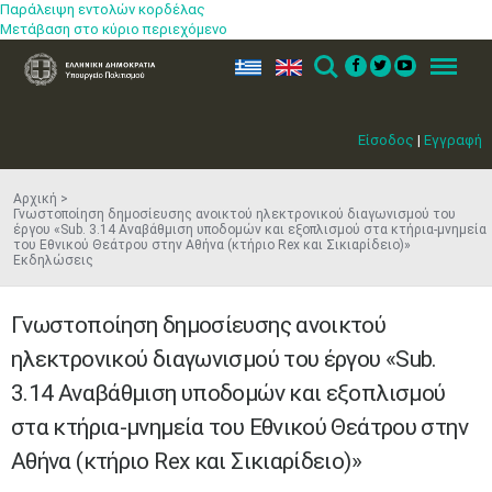
Παράλειψη εντολών κορδέλας
Μετάβαση στο κύριο περιεχόμενο
ελ
en
Search
Menu
Είσοδος
|
Εγγραφή
Αρχική
Γνωστοποίηση δημοσίευσης ανοικτού ηλεκτρονικού διαγωνισμού του
έργου «Sub. 3.14 Αναβάθμιση υποδομών και εξοπλισμού στα κτήρια-μνημεία
του Εθνικού Θεάτρου στην Αθήνα (κτήριο Rex και Σικιαρίδειο)»
Εκδηλώσεις
Γνωστοποίηση δημοσίευσης ανοικτού
ηλεκτρονικού διαγωνισμού του έργου «Sub.
3.14 Αναβάθμιση υποδομών και εξοπλισμού
στα κτήρια-μνημεία του Εθνικού Θεάτρου στην
Αθήνα (κτήριο Rex και Σικιαρίδειο)»