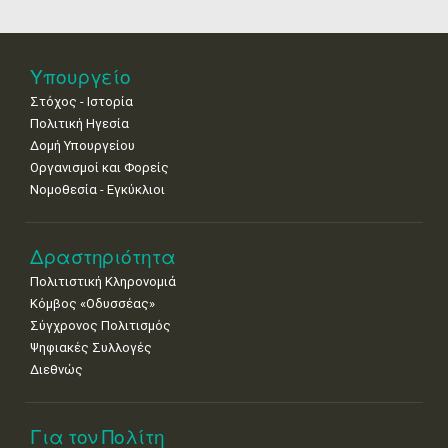
25
26
27
28
29
30
31
•
•
•
•
•
•
•
Νοε
1
2
3
4
5
6
7
Υπουργείο
•
•
•
•
•
•
•
Στόχος - Ιστορία
8
9
10
11
12
13
14
Πολιτική Ηγεσία
•
•
•
•
•
•
•
Δομή Υπουργείου
Οργανισμοί και Φορείς
15
16
17
18
19
20
21
Νομοθεσία - Εγκύκλιοι
•
•
•
•
•
•
•
22
23
24
25
26
27
28
•
•
•
•
•
•
•
Δραστηριότητα
Πολιτιστική Κληρονομιά
29
30
Κόμβος «Οδυσσέας»
•
•
Σύγχρονος Πολιτισμός
Ψηφιακές Συλλογές
Διεθνώς
Για τον Πολίτη