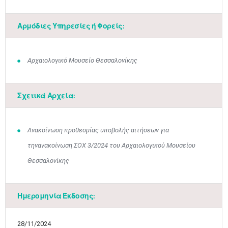
Αρμόδιες Υπηρεσίες ή Φορείς:
Αρχαιολογικό Μουσείο Θεσσαλονίκης
Σχετικά Αρχεία:
Ιουν
1
2
3
4
5
6
Ανακοίνωση προθεσμίας υποβολής αιτήσεων για
•
•
•
•
•
•
τηνανακοίνωση ΣΟΧ 3/2024 του Αρχαιολογικού Μουσείου
7
8
9
10
11
12
13
Θεσσαλονίκης
•
•
•
•
•
•
•
14
15
16
17
18
19
20
•
•
•
•
•
•
•
Ημερομηνία Έκδοσης:
21
22
23
24
25
26
27
•
•
•
•
•
•
•
28/11/2024