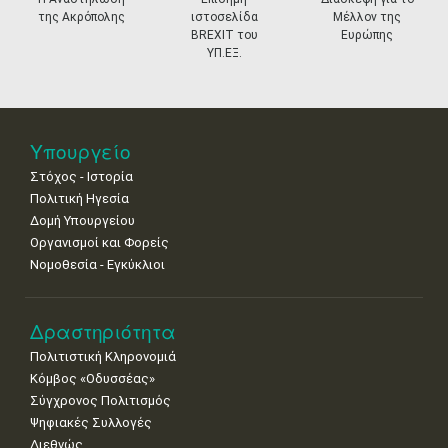
της Ακρόπολης
ιστοσελίδα
Μέλλον της
18
19
20
21
22
23
24
BREXIT του
Ευρώπης
•
•
•
•
•
•
•
ΥΠ.ΕΞ.
25
26
27
28
29
30
31
•
•
•
•
•
•
•
Νοε
1
2
3
4
5
6
7
Υπουργείο
•
•
•
•
•
•
•
Στόχος - Ιστορία
8
9
10
11
12
13
14
Πολιτική Ηγεσία
•
•
•
•
•
•
•
Δομή Υπουργείου
Οργανισμοί και Φορείς
15
16
17
18
19
20
21
Νομοθεσία - Εγκύκλιοι
•
•
•
•
•
•
•
22
23
24
25
26
27
28
•
•
•
•
•
•
•
Δραστηριότητα
Πολιτιστική Κληρονομιά
29
30
Κόμβος «Οδυσσέας»
•
•
Σύγχρονος Πολιτισμός
Ψηφιακές Συλλογές
Διεθνώς