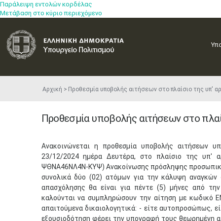
Παράλειψη εντολών κορδέλας
Μετάβαση στο κύριο περιεχόμενο
Υπ
Αρχική
​Προθεσμία υποβολής αιτήσεων στο πλαίσιο της υπ' 
​Προθεσμία υποβολής αιτήσεων στο πλαί
​Ανακοινώνεται η προθεσμία υποβολής αιτήσεων υ
23/12/2024 ημέρα Δευτέρα, στο πλαίσιο της υπ' α
ΨΘΝΑ46ΝΛ4Ν-ΚΥΨ) Ανακοίνωσης πρόσληψης προσωπικού,
συνολικά δύο (02) ατόμων για την κάλυψη αναγκών 
απασχόλησης θα είναι για πέντε (5) μήνες από τη
καλούνται να συμπληρώσουν την αίτηση με κωδικό 
απαιτούμενα δικαιολογητικά: - είτε αυτοπροσώπως, ε
εξουσιοδότηση φέρει την υπογραφή τους θεωρημένη απ