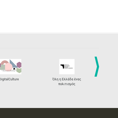
next
DigitalCulture
Όλη η Ελλάδα ένας
Πρόγραμμα Δι
πολιτισμός