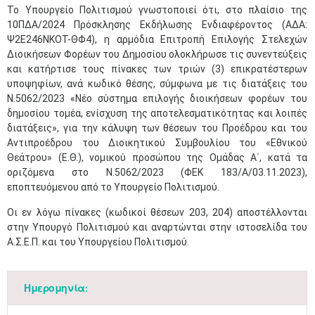
​Το Υπουργείο Πολιτισμού γνωστοποιεί ότι, στο πλαίσιο της
10ΠΔΑ/2024 Πρόσκλησης Εκδήλωσης Ενδιαφέροντος (ΑΔΑ:
Ψ2Ε246ΝΚΟΤ-ΘΦ4), η αρμόδια Επιτροπή Επιλογής Στελεχών
Διοικήσεων Φορέων του Δημοσίου ολοκλήρωσε τις συνεντεύξεις
και κατήρτισε τους πίνακες των τριών (3) επικρατέστερων
υποψηφίων, ανά κωδικό θέσης, σύμφωνα με τις διατάξεις του
Ν.5062/2023 «Νέο σύστημα επιλογής διοικήσεων φορέων του
δημοσίου τομέα, ενίσχυση της αποτελεσματικότητας και λοιπές
διατάξεις», για την κάλυψη των θέσεων του Προέδρου και του
Αντιπροέδρου του Διοικητικού Συμβουλίου του «Εθνικού
Θεάτρου» (Ε.Θ.), νομικού προσώπου της Ομάδας Α΄, κατά τα
οριζόμενα στο Ν.5062/2023 (ΦΕΚ 183/Α/03.11.2023),
εποπτευόμενου από το Υπουργείο Πολιτισμού.
Οι εν λόγω πίνακες (κωδικοί θέσεων 203, 204) αποστέλλονται
στην Υπουργό Πολιτισμού και αναρτώνται στην ιστοσελίδα του
Α.Σ.Ε.Π. και του Υπουργείου Πολιτισμού.​
Ημερομηνία: