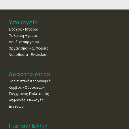
18
19
20
21
22
23
24
•
•
•
•
•
•
•
25
26
27
28
29
30
31
Υπουργείο
•
•
•
•
•
•
•
Στόχος - Ιστορία
Πολιτική Ηγεσία
Δομή Υπουργείου
Οργανισμοί και Φορείς
Νομοθεσία - Εγκύκλιοι
Δραστηριότητα
Πολιτιστική Κληρονομιά
Κόμβος «Οδυσσέας»
Σύγχρονος Πολιτισμός
Ψηφιακές Συλλογές
Διεθνώς
Για τον Πολίτη