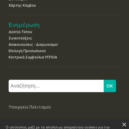
Χάρτης Κόμβου
Ενημέρωση
Δελτία Τύπου
Συνεντεύξεις
Ανακοινώσεις - Διαγωνισμοί
Επιλογή Προσωπικού
Κεντρικά Συμβούλια ΥΠΠΟΑ
Υπουργείο Πολιτισμού
×
Μπουμπουλίνας 20-22, 106 82 Αθήνα
Ο ιστότοπος μαζί με τα απολύτως απαραίτητα cookies για την
Τηλ: +30 2131322100, 2131322421