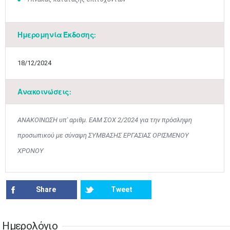
Ημερομηνία Έκδοσης:
Ιουν
1
2
3
4
5
6
18/12/2024
•
•
•
•
•
•
7
8
9
10
11
12
13
Ανακοινώσεις:
•
•
•
•
•
•
•
14
15
16
17
18
19
20
ΑΝΑΚΟΙΝΩΣΗ υπ' αριθμ. ΕΑΜ ΣΟΧ 2/2024 για την πρόσληψη
•
•
•
•
•
•
•
προσωπικού με σύναψη ΣΥΜΒΑΣΗΣ ΕΡΓΑΣΙΑΣ ΟΡΙΣΜΕΝΟΥ
21
22
23
24
25
26
27
ΧΡΟΝΟΥ
•
•
•
•
•
•
•
28
29
30
Ιουλ
1
2
3
4
•
•
•
•
•
•
•
•
•
•
Share
Tweet
5
6
7
8
9
10
11
•
•
•
•
•
•
•
•
•
•
•
•
•
•
Ημερολόγιο