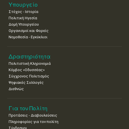
Νοε
1
2
3
4
5
6
7
Υπουργείο
•
•
•
•
•
•
•
Στόχος - Ιστορία
8
9
10
11
12
13
14
Πολιτική Ηγεσία
•
•
•
•
•
•
•
Δομή Υπουργείου
Οργανισμοί και Φορείς
15
16
17
18
19
20
21
Νομοθεσία - Εγκύκλιοι
•
•
•
•
•
•
•
22
23
24
25
26
27
28
•
•
•
•
•
•
•
Δραστηριότητα
Πολιτιστική Κληρονομιά
29
30
Κόμβος «Οδυσσέας»
•
•
Σύγχρονος Πολιτισμός
Ψηφιακές Συλλογές
Διεθνώς
Για τον Πολίτη
Προτάσεις - Διαβουλεύσεις
Πληροφορίες για τον πολίτη
Σύνδεσμοι