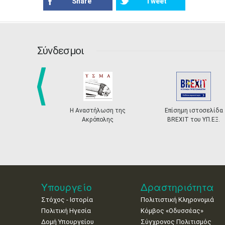
Share
Tweet
Σύνδεσμοι
prev
Η Αναστήλωση της
Επίσημη ιστοσελίδα
Ακρόπολης
BREXIT του ΥΠ.ΕΞ.
Υπουργείο
Δραστηριότητα
Στόχος - Ιστορία
Πολιτιστική Κληρονομιά
Πολιτική Ηγεσία
Κόμβος «Οδυσσέας»
Δομή Υπουργείου
Σύγχρονος Πολιτισμός