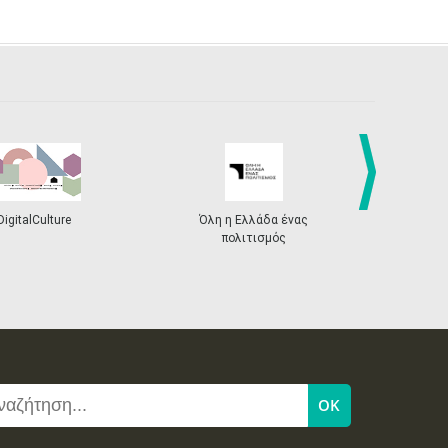
next
DigitalCulture
Όλη η Ελλάδα ένας
Πρόγραμμα Δι
πολιτισμός