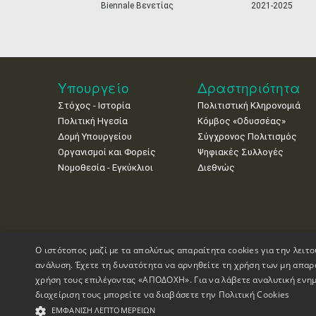
Biennale Βενετίας
2021-2025
Υπουργείο
Δραστηριότητα
Στόχος - Ιστορία
Πολιτιστική Κληρονομιά
Πολιτική Ηγεσία
Κόμβος «Οδυσσέας»
Δομή Υπουργείου
Σύγχρονος Πολιτισμός
Οργανισμοί και Φορείς
Ψηφιακές Συλλογές
Νομοθεσία - Εγκύκλιοι
Διεθνώς
Ο ιστότοπος μαζί με τα απολύτως απαραίτητα cookies για την λειτο
ανάλυση. Έχετε τη δυνατότητα να αρνηθείτε τη χρήση των μη απαρ
χρήση τους επιλέγοντας «ΑΠΟΔΟΧΗ». Για να λάβετε αναλυτική ενημ
διαχείριση τους μπορείτε να διαβάσετε την
Πολιτική Cookies
Πνευματικά Δικαιώματα © 1995-2026 Υπουργείο Πολιτισμού
ΕΜΦΆΝΙΣΗ ΛΕΠΤΟΜΕΡΕΙΏΝ