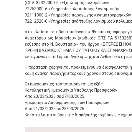
(CPV: 32322000-6 «Εξοπλισμός πολυμέσων»
72263000-6 «Υπηρεσίες υλοποίησης λογισμικού»
92111000-2 «Υπηρεσίες παραγωγής κινηματογραφικών τ
72212520-0 «Υπηρεσίες ανάπτυξης λογισμικού πολυμέ
στο πλαίσιο του 3ου υποέργου: « Ψηφιακές εφαρμογέ
Ανακτόρου ως Μουσείου» (κωδικός ΟΠΣ ΤΑ 5150268)
έκθεσης στο Ν. Βουστάσιο» του έργου «ΣΤΕΡΕΩΣΗ 
ΠΡΩΗΝ ΒΑΣΙΛΙΚΟ ΚΤΗΜΑ ΤΟΥ ΤΑΤΟΪΟΥ ΚΑΙ ΕΠΑΝΑΧΡΗΣΗ
ενταγμένων στο Ταμείο Ανάκαμψης και Ανθεκτικότητας
Η παράταση χορηγείται προκειμένου να διασφαλιστεί η 
και η ανάγκη παροχής επαρκούς χρόνου στους οικονομι
Οι ημερομηνίες τροποποιούνται ως εξής:
Καταληκτική Ημερομηνία Υποβολής Προσφορών
Από 20/03/2025 σε 27/03/2025.
Ημερομηνία Αποσφράγισης των Προσφορών:
Από 21/03/2025 σε 28/03/2025.
Κατά τα λοιπά οι όροι της διακήρυξης ισχύουν ως έχουν