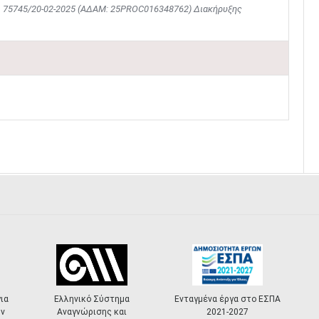
θμ. 75745/20-02-2025 (ΑΔΑΜ: 25PROC016348762) Διακήρυξης
Ελληνικό Σύστημα
Ενταγμένα έργα στο ΕΣΠΑ
«Π
Αναγνώρισης και
2021-2027
M