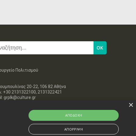
ουργείο Πολιτισμού
ουμπουλίνας 20-22, 106 82 Αθήνα
λ: +30 2131322100, 2131322421
l: grplk@culture.gr
×
ΑΠΟΔΟΧΉ
ΑΠΌΡΡΙΨΗ