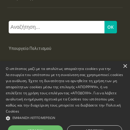
Υπουργείο Πολιτισμού
×
Μπουμπουλίνας 20-22, 106 82 Αθήνα
Ο ιστότοπος μαζί με τα απολύτως απαραίτητα cookies για την
Τηλ: +30 2131322100, 2131322421
mail: grplk@culture.gr
λειτουργία του ιστότοπου με τη συναίνεση σας χρησιμοποιεί cookies
για ανάλυση. Έχετε τη δυνατότητα να αρνηθείτε τη χρήση των μη
απαραίτητων cookies μέσω της επιλογής «ΑΠΟΡΡΙΨΗ», ή να
επιλέξετε τη χρήση τους επιλέγοντας «ΑΠΟΔΟΧΗ». Για να λάβετε
αναλυτική ενημέρωση σχετικά με τα Cookies του ιστότοπου μας
καθώς και την διαχείριση τους μπορείτε να διαβάσετε την
Πολιτική
Πνευματικά Δικαιώματα © 1995-2026 Υπουργείο Πολιτισμού
Cookies
ΕΜΦΆΝΙΣΗ ΛΕΠΤΟΜΕΡΕΙΏΝ
Πληροφορίες Ιστοσελίδας
Δήλωση Προσβασιμότητας