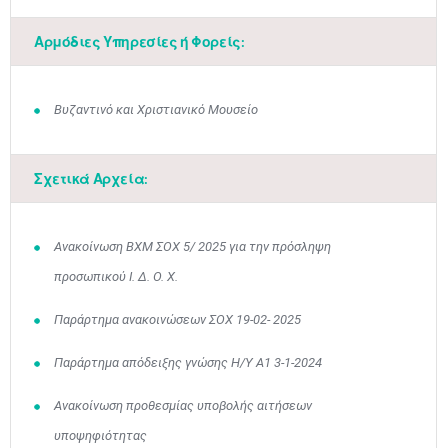
Αρμόδιες Υπηρεσίες ή Φορείς:
Βυζαντινό και Χριστιανικό Μουσείο
Μαϊ
1
2
•
•
Σχετικά Αρχεία:
3
4
5
6
7
8
9
•
•
•
•
•
•
•
Ανακοίνωση ΒΧΜ ΣΟΧ 5/ 2025 για την πρόσληψη
10
11
12
13
14
15
16
•
•
•
•
•
•
•
προσωπικού Ι. Δ. Ο. Χ.
17
18
19
20
21
22
23
Παράρτημα ανακοινώσεων ΣΟΧ 19-02- 2025
•
•
•
•
•
•
•
•
•
•
•
•
•
Παράρτημα απόδειξης γνώσης Η/Υ Α1 3-1-2024
24
25
26
27
28
29
30
•
•
•
•
•
•
•
Ανακοίνωση προθεσμίας υποβολής αιτήσεων
31
Ιουν
1
2
3
4
5
6
υποψηφιότητας