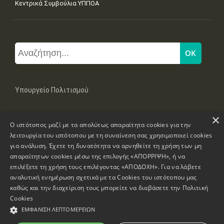
Κεντρικά Συμβούλια ΥΠΠΟΑ
Υπουργείο Πολιτισμού
×
Μπουμπουλίνας 20-22, 106 82 Αθήνα
Ο ιστότοπος μαζί με τα απολύτως απαραίτητα cookies για την
Τηλ: +30 2131322100, 2131322421
mail: grplk@culture.gr
λειτουργία του ιστότοπου με τη συναίνεση σας χρησιμοποιεί cookies
για ανάλυση. Έχετε τη δυνατότητα να αρνηθείτε τη χρήση των μη
απαραίτητων cookies μέσω της επιλογής «ΑΠΟΡΡΙΨΗ», ή να
επιλέξετε τη χρήση τους επιλέγοντας «ΑΠΟΔΟΧΗ». Για να λάβετε
αναλυτική ενημέρωση σχετικά με τα Cookies του ιστότοπου μας
καθώς και την διαχείριση τους μπορείτε να διαβάσετε την
Πολιτική
Πνευματικά Δικαιώματα © 1995-2026 Υπουργείο Πολιτισμού
Cookies
ΕΜΦΆΝΙΣΗ ΛΕΠΤΟΜΕΡΕΙΏΝ
Πληροφορίες Ιστοσελίδας
Δήλωση Προσβασιμότητας