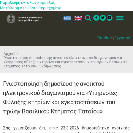
Παράλειψη εντολών κορδέλας
Μετάβαση στο κύριο περιεχόμενο
ελ
en
Search
Menu
Είσοδος
|
Εγγραφή
Αρχική
Γνωστοποίηση δημοσίευσης ανοικτού ηλεκτρονικού διαγωνισμού για
«Υπηρεσίες Φύλαξης κτηρίων και εγκαταστάσεων του πρώην Βασιλικού
Κτήματος Τατοΐου» Εκδηλώσεις
Γνωστοποίηση δημοσίευσης ανοικτού
ηλεκτρονικού διαγωνισμού για «Υπηρεσίες
Φύλαξης κτηρίων και εγκαταστάσεων του
πρώην Βασιλικού Κτήματος Τατοΐου»
​Σας γνωρίζουμε ότι, στις 23.3.2026 δημοσιεύτηκε ανοιχτός