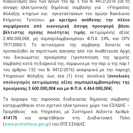
διαγωνισμός άνω των ορίων του άρ. 5 του Ν. 4412/2016 για τη
σύναψη ηλεκτρονικής δημόσιας σύμβασης για «Υπηρεσίες
Φύλαξης κτηρίων και εγκαταστάσεων του πρώην Βασιλικού
Κτήματος Τατοΐου»,
με κριτήριο ανάθεσης την πλέον
συμφέρουσα από οικονομική άποψη προσφορά βάσει
βέλτιστης σχέσης ποιότητας τιμής
, εκτιμώμενης αξίας
2.400.000,00€, μη συμπεριλαμβανομένου Φ.Π.Α. 24%, και CPV
79713000-5. Το αντικείμενο της σύμβασης δύναται να
προσαυξηθεί σε περίπτωση άσκησης από την Αναθέτουσα Αρχή
του δικαιώματος προαίρεσης (τροποποίηση της αρχικής
σύμβασης κατά τη διάρκειά της, σύμφωνα με την περ. α της παρ.1
του άρθρου 132 του Ν. 4412/2016) αναφορικά με την παροχή
Υπηρεσιών Φύλαξης έως ένα (1) έτος συνολικά [
συνολικός
υπολογισμός εκτιμώμενης αξίας συμπεριλαμβανομένης της
προαίρεσης 3.600.000,00€ και με Φ.Π.Α. 4.464.000,00€
].
Τα έγγραφα της παρούσας διαδικασίας δημόσιας σύμβασης
καταχωρήθηκαν στον σχετικό ηλεκτρονικό χώρο του ΕΣΗΔΗΣ –
Προμήθειες και Υπηρεσίες, με Συστημικό Αύξοντα Αριθμό:
414175
και αναρτήθηκαν στη Διαδικτυακή Πύλη
(
www.promitheus.gov.gr
) του ΟΠΣ ΕΣΗΔΗΣ.