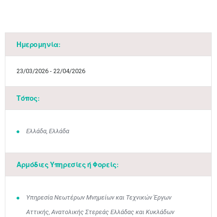
Ημερομηνία:
23/03/2026 - 22/04/2026
Μαϊ
1
2
•
•
Τόπος:
3
4
5
6
7
8
9
•
•
•
•
•
•
•
10
11
12
13
14
15
16
Ελλάδα, Ελλάδα
•
•
•
•
•
•
•
17
18
19
20
21
22
23
•
•
•
•
•
•
•
•
•
•
•
•
•
Αρμόδιες Υπηρεσίες ή Φορείς:
24
25
26
27
28
29
30
•
•
•
•
•
•
•
Υπηρεσία Νεωτέρων Μνημείων και Τεχνικών Έργων
31
Ιουν
1
2
3
4
5
6
Αττικής, Ανατολικής Στερεάς Ελλάδας και Κυκλάδων