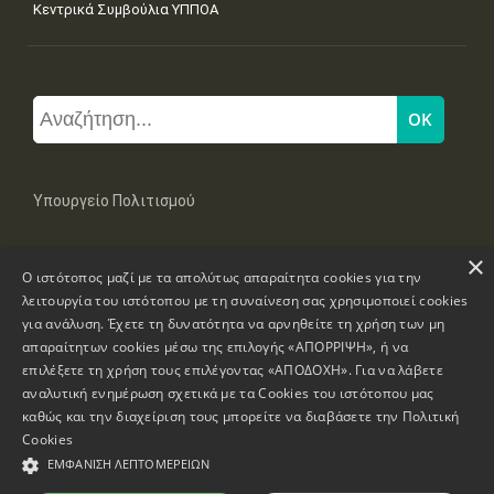
Κεντρικά Συμβούλια ΥΠΠΟΑ
Υπουργείο Πολιτισμού
×
Μπουμπουλίνας 20-22, 106 82 Αθήνα
Ο ιστότοπος μαζί με τα απολύτως απαραίτητα cookies για την
Τηλ: +30 2131322100, 2131322421
mail: grplk@culture.gr
λειτουργία του ιστότοπου με τη συναίνεση σας χρησιμοποιεί cookies
για ανάλυση. Έχετε τη δυνατότητα να αρνηθείτε τη χρήση των μη
απαραίτητων cookies μέσω της επιλογής «ΑΠΟΡΡΙΨΗ», ή να
επιλέξετε τη χρήση τους επιλέγοντας «ΑΠΟΔΟΧΗ». Για να λάβετε
αναλυτική ενημέρωση σχετικά με τα Cookies του ιστότοπου μας
καθώς και την διαχείριση τους μπορείτε να διαβάσετε την
Πολιτική
Πνευματικά Δικαιώματα © 1995-2026 Υπουργείο Πολιτισμού
Cookies
ΕΜΦΆΝΙΣΗ ΛΕΠΤΟΜΕΡΕΙΏΝ
Πληροφορίες Ιστοσελίδας
Δήλωση Προσβασιμότητας