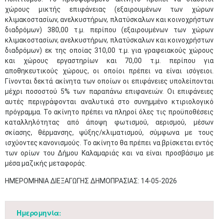
χώρους μικτής επιφάνειας (εξαιρουμένων των χώρων
κλιμακοστασίων, ανελκυστήρων, πλατύσκαλων και κοινοχρήστων
διαδρόμων) 380,00 τ.μ. περίπου (εξαιρουμένων των χώρων
κλιμακοστασίων, ανελκυστήρων, πλατύσκαλων και κοινοχρήστων
διαδρόμων) εκ της οποίας 310,00 τ.μ. για γραφειακούς χώρους
και χώρους εργαστηρίων και 70,00 τ.μ. περίπου για
αποθηκευτικούς χώρους, οι οποίοι πρέπει να είναι ισόγειοι.
Γίνονται δεκτά ακίνητα των οποίων οι επιφάνειες υπολείπονται
μέχρι ποσοστού 5% των παραπάνω επιφανειών. Οι επιφάνειες
αυτές περιγράφονται αναλυτικά στο συνημμένο κτιριολογικό
πρόγραμμα. Το ακίνητο πρέπει να πληροί όλες τις προϋποθέσεις
καταλληλότητας από άποψη φωτισμού, αερισμού, μέσων
σκίασης, θέρμανσης, ψύξης/κλιματισμού, σύμφωνα με τους
ισχύοντες κανονισμούς. Το ακίνητο θα πρέπει να βρίσκεται εντός
των ορίων του Δήμου Καλαμαριάς και να είναι προσβάσιμο με
μέσα μαζικής μεταφοράς.
ΗΜΕΡΟΜΗΝΙΑ ΔΙΕΞΑΓΩΓΗΣ ΔΗΜΟΠΡΑΣΙΑΣ: 14-05-2026
Ημερομηνία: