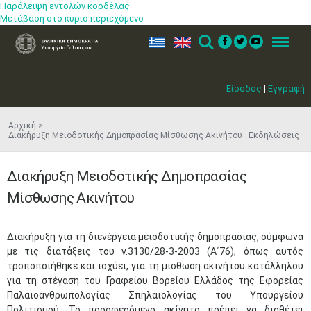
Παράλειψη εντολών κορδέλας
Μετάβαση στο κύριο περιεχόμενο
ελ
en
Search
Menu
Είσοδος
|
Εγγραφή
Αρχική
Διακήρυξη Μειοδοτικής Δημοπρασίας Μίσθωσης Ακινήτου Εκδηλώσεις
Διακήρυξη Μειοδοτικής Δημοπρασίας
Μίσθωσης Ακινήτου
Διακήρυξη για τη διενέργεια μειοδοτικής δημοπρασίας, σύμφωνα
με τις διατάξεις του ν.3130/28-3-2003 (Α΄76), όπως αυτός
τροποποιήθηκε και ισχύει, για τη μίσθωση ακινήτου κατάλληλου
για τη στέγαση του Γραφείου Βορείου Ελλάδος της Εφορείας
Παλαιοανθρωπολογίας Σπηλαιολογίας του Υπουργείου
Πολιτισμού. Το προσφερόμενο ακίνητο πρέπει να διαθέτει