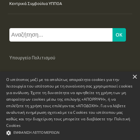
Κεντρικά Συμβούλια ΥΠΠΟΑ
Υπουργείο Πολιτισμού
×
Μπουμπουλίνας 20-22, 106 82 Αθήνα
Ο ιστότοπος μαζί με τα απολύτως απαραίτητα cookies για την
Τηλ: +30 2131322100, 2131322421
mail: grplk@culture.gr
λειτουργία του ιστότοπου με τη συναίνεση σας χρησιμοποιεί cookies
για ανάλυση. Έχετε τη δυνατότητα να αρνηθείτε τη χρήση των μη
απαραίτητων cookies μέσω της επιλογής «ΑΠΟΡΡΙΨΗ», ή να
επιλέξετε τη χρήση τους επιλέγοντας «ΑΠΟΔΟΧΗ». Για να λάβετε
αναλυτική ενημέρωση σχετικά με τα Cookies του ιστότοπου μας
καθώς και την διαχείριση τους μπορείτε να διαβάσετε την
Πολιτική
Πνευματικά Δικαιώματα © 1995-2026 Υπουργείο Πολιτισμού
Cookies
ΕΜΦΆΝΙΣΗ ΛΕΠΤΟΜΕΡΕΙΏΝ
Πληροφορίες Ιστοσελίδας
Δήλωση Προσβασιμότητας