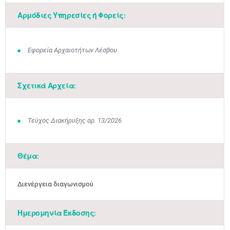
Αρμόδιες Υπηρεσίες ή Φορείς:
Εφορεία Αρχαιοτήτων Λέσβου
Σχετικά Αρχεία:
Τεύχος Διακήρυξης αρ. 13/2026
Ιουν
1
2
3
4
5
6
•
•
•
•
•
•
Θέμα:
7
8
9
10
11
12
13
•
•
•
•
•
•
•
Διενέργεια διαγωνισμού
14
15
16
17
18
19
20
•
•
•
•
•
•
•
Ημερομηνία Έκδοσης: