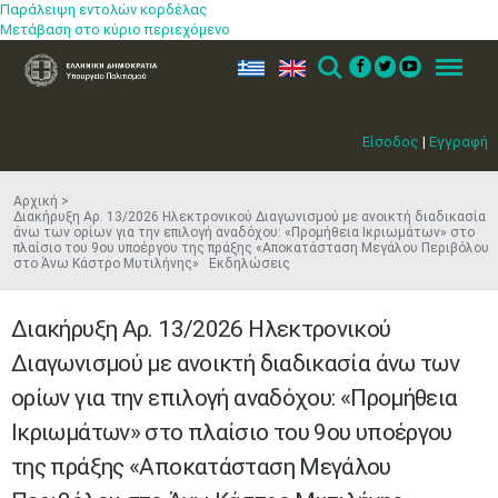
Παράλειψη εντολών κορδέλας
Μετάβαση στο κύριο περιεχόμενο
ελ
en
Search
Menu
Είσοδος
|
Εγγραφή
Αρχική
Διακήρυξη Αρ. 13/2026 Ηλεκτρονικού Διαγωνισμού με ανοικτή διαδικασία
άνω των ορίων για την επιλογή αναδόχου: «Προμήθεια Ικριωμάτων» στο
πλαίσιο του 9ου υποέργου της πράξης «Αποκατάσταση Μεγάλου Περιβόλου
στο Άνω Κάστρο Μυτιλήνης» Εκδηλώσεις
Διακήρυξη Αρ. 13/2026 Ηλεκτρονικού
Διαγωνισμού με ανοικτή διαδικασία άνω των
ορίων για την επιλογή αναδόχου: «Προμήθεια
Ικριωμάτων» στο πλαίσιο του 9ου υποέργου
της πράξης «Αποκατάσταση Μεγάλου